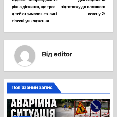
річна дівчинка, ще троє
підготовку до пляжного
дітей отримали незначні
сезону
тілесні ушкодження
Від
editor
Пов’язаний запис