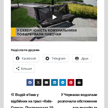
Надіслати друзям
Facebook
Telegram
Друк
Більше
Навігація
Водій вʼїхав у
У Черкасах водолази
відбійник на трасі «Київ-
розпочали обстеження
записів
Одеса». Постраждала 10-
дна водойм та