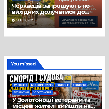
Черкасців запрошують по
вихідних долучатися до
прогулянок із собаками з
ЧЕР 17, 2026
комунального Центру
допомоги безпритульним
тваринам
You missed
TV СЮЖЕТ
БЕЗ КОМЕНТАРІВ
ГОЛОВНЕ
ЕКОЛОГІЯ
ЕКСКЛЮЗИВ
ЗОЛОТОНОША
У Золотоноші ветерани та
місцеві жителі вийшли на