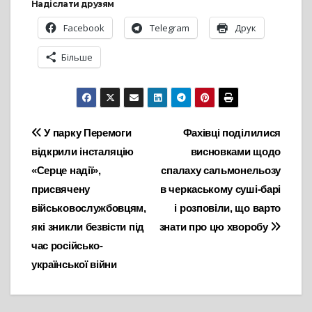
Надіслати друзям
Facebook
Telegram
Друк
Більше
Навігація
У парку Перемоги
Фахівці поділилися
відкрили інсталяцію
висновками щодо
записів
«Серце надії»,
спалаху сальмонельозу
присвячену
в черкаському суші-барі
військовослужбовцям,
і розповіли, що варто
які зникли безвісти під
знати про цю хворобу
час російсько-
української війни