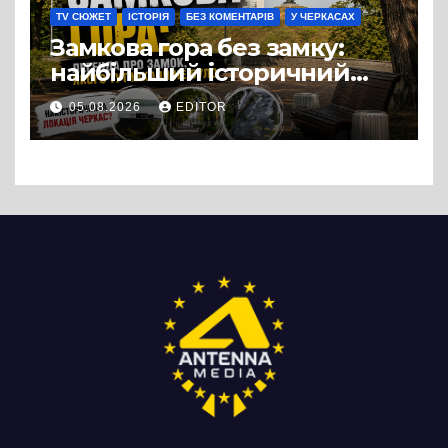
TV СЮЖЕТ
ІСТОРІЯ
БЕЗ КОМЕНТАРІВ
У ЧЕРКАСАХ
Замкова гора без замку:
найбільший історичний
міф Черкас
05.08.2026
EDITOR