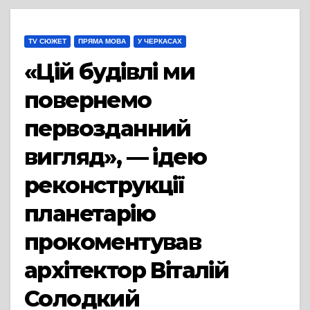
TV СЮЖЕТ
ПРЯМА МОВА
У ЧЕРКАСАХ
«Цій будівлі ми
повернемо
первозданний
вигляд», — ідею
реконструкції
планетарію
прокоментував
архітектор Віталій
Солодкий