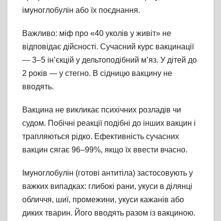
імуноглобулін або їх поєднання.
Важливо: міф про «40 уколів у живіт» не
відповідає дійсності. Сучасний курс вакцинації
— 3–5 ін’єкцій у дельтоподібний м’яз. У дітей до
2 років — у стегно. В сідницю вакцину не
вводять.
Вакцина не викликає психічних розладів чи
судом. Побічні реакції подібні до інших вакцин і
трапляються рідко. Ефективність сучасних
вакцин сягає 96–99%, якщо їх ввести вчасно.
Імуноглобулін (готові антитіла) застосовують у
важких випадках: глибокі рани, укуси в ділянці
обличчя, шиї, промежини, укуси кажанів або
диких тварин. Його вводять разом із вакциною.