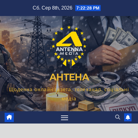
Перейти
Сб. Сер 8th, 2026
7:22:28 PM
до
вмісту
АНТЕНА
Щоденна онлайн газета, телеканал, соціальні
медіа