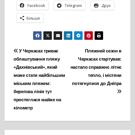
Facebook
Telegram
Друк
Більше
Навігація
У Черкасах триває
Пляжний сезон в
облаштування пляжу
Черкасах стартував:
записів
«Дахнівський», який
настало справжнє літнє
може стати найбільшим
тепло, і містяни
міським пляжем:
потягнулися до Дніпра
берегова лінія тут
простяглася майже на
кілометр