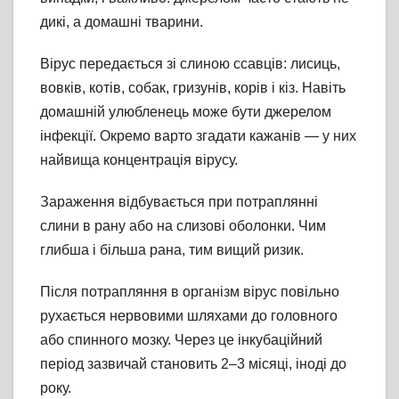
дикі, а домашні тварини.
Вірус передається зі слиною ссавців: лисиць,
вовків, котів, собак, гризунів, корів і кіз. Навіть
домашній улюбленець може бути джерелом
інфекції. Окремо варто згадати кажанів — у них
найвища концентрація вірусу.
Зараження відбувається при потраплянні
слини в рану або на слизові оболонки. Чим
глибша і більша рана, тим вищий ризик.
Після потрапляння в організм вірус повільно
рухається нервовими шляхами до головного
або спинного мозку. Через це інкубаційний
період зазвичай становить 2–3 місяці, іноді до
року.