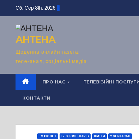
Перейти
Сб. Сер 8th, 2026
до
вмісту
АНТЕНА
Щоденна онлайн газета,
телеканал, соціальні медіа
ПРО НАС
ТЕЛЕВІЗІЙНІ ПОСЛУГ
КОНТАКТИ
TV СЮЖЕТ
БЕЗ КОМЕНТАРІВ
ЖИТТЯ
У ЧЕРКАСАХ