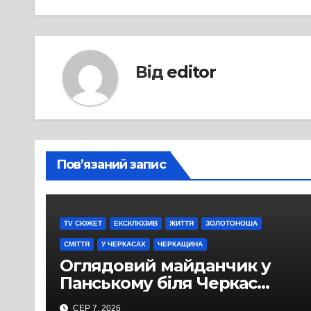
Від
editor
Пов’язаний запис
TV СЮЖЕТ
ЕКСКЛЮЗИВ
ЖИТТЯ
ЗОЛОТОНОША
СМІТТЯ
У ЧЕРКАСАХ
ЧЕРКАЩИНА
Оглядовий майданчик у
Панському біля Черкас
перетворився на
СЕР 7, 2026