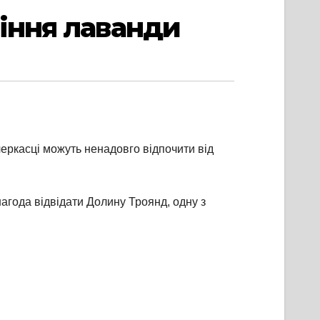
тіння лаванди
черкасці можуть ненадовго відпочити від
агода відвідати Долину Троянд, одну з