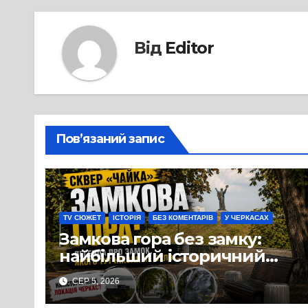
Від
Editor
Пов’язаний запис
TV СЮЖЕТ
ІСТОРІЯ
БЕЗ КОМЕНТАРІВ
У ЧЕРКАСАХ
Замкова гора без замку:
найбільший історичний
міф Черкас
СЕР 5, 2026