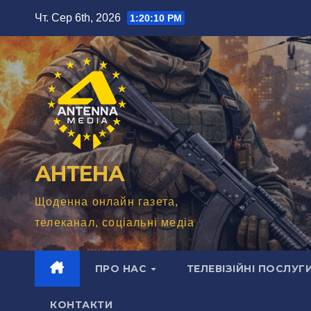
Перейти
Чт. Сер 6th, 2026
1:20:12 PM
до
вмісту
АНТЕНА
Щоденна онлайн газета,
телеканал, соціальні медіа
ПРО НАС
ТЕЛЕВІЗІЙНІ ПОСЛУГ
КОНТАКТИ