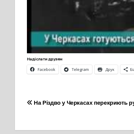
Надіслати друзям
Facebook
Telegram
Друк
Б
Навігація
На Різдво у Черкасах перекриють р
записів