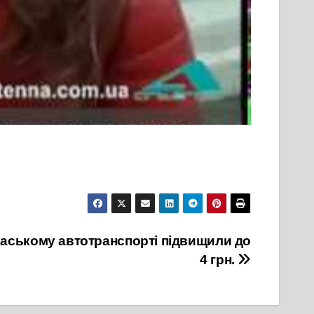
ркаському автотранспорті підвищили до
4 грн.