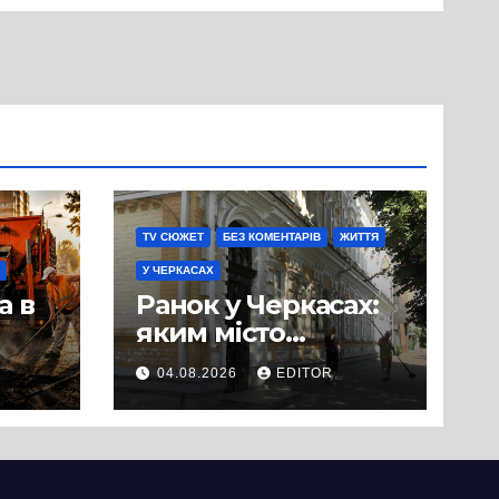
TV СЮЖЕТ
БЕЗ КОМЕНТАРІВ
ЖИТТЯ
У ЧЕРКАСАХ
а в
Ранок у Черкасах:
яким місто
зустрічає новий
04.08.2026
EDITOR
и
день