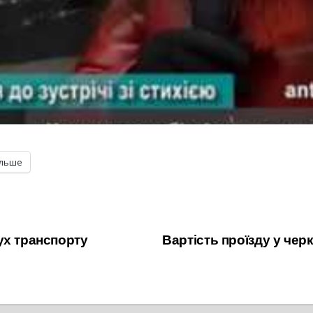
ільше
ух транспорту
Вартість проїзду у че