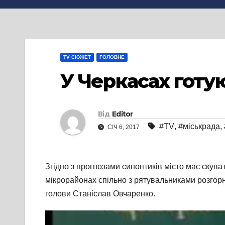
TV СЮЖЕТ
ГОЛОВНЕ
У Черкасах готую
Від
Editor
#TV
,
#міськрада
,
СІЧ 6, 2017
Згідно з прогнозами синоптиків місто має скуват
мікрорайонах спільно з рятувальниками розгорн
голови Станіслав Овчаренко.