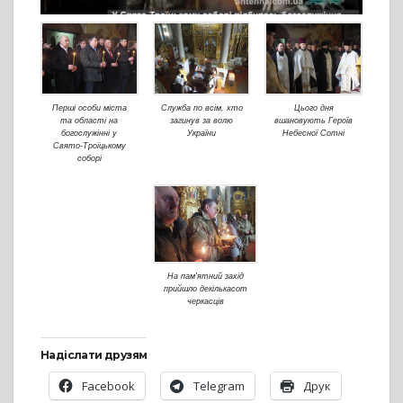
Перші особи міста
Служба по всім, хто
Цього дня
та області на
загинув за волю
вшановують Героїв
богослужінні у
України
Небесної Сотні
Свято-Троїцькому
соборі
На пам’ятний захід
прийшло декількасот
черкасців
Надіслати друзям
Facebook
Telegram
Друк