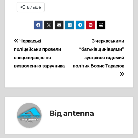
Більше
Навігація
Черкаські
З черкаськими
поліцейськи провели
“батьківщинівцями”
записів
спецоперацію по
зустрівся відомий
визволенню заручника
політик Борис Тарасюк
Від
antenna