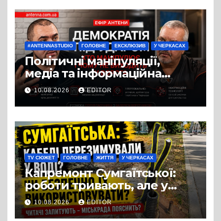
#ANTENNASTUDIO
ГОЛОВНЕ
ЕКСКЛЮЗИВ
У ЧЕРКАСАХ
Політичні маніпуляції,
медіа та інформаційна
війна: про що говорили
10.08.2026
EDITOR
Валерій Воротник і Сергій
Пасічник в ефірі «Антени»
TV СЮЖЕТ
ГОЛОВНЕ
ЖИТТЯ
У ЧЕРКАСАХ
Капремонт Сумгаїтської:
роботи тривають, але у
містян виникло питання
10.08.2026
EDITOR
щодо освітлення