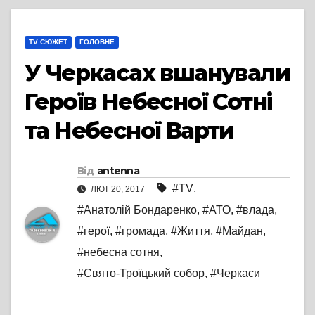
TV СЮЖЕТ
ГОЛОВНЕ
У Черкасах вшанували
Героїв Небесної Сотні
та Небесної Варти
Від
antenna
#TV
,
ЛЮТ 20, 2017
#Анатолій Бондаренко
,
#АТО
,
#влада
,
#герої
,
#громада
,
#Життя
,
#Майдан
,
#небесна сотня
,
#Свято-Троїцький собор
,
#Черкаси