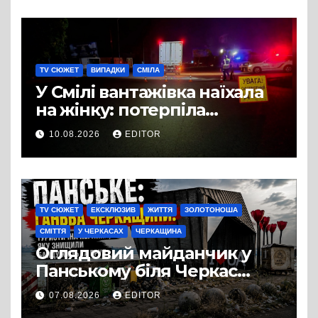
TV СЮЖЕТ
ВИПАДКИ
СМІЛА
У Смілі вантажівка наїхала
на жінку: потерпіла
померла в лікарні
10.08.2026
EDITOR
TV СЮЖЕТ
ЕКСКЛЮЗИВ
ЖИТТЯ
ЗОЛОТОНОША
СМІТТЯ
У ЧЕРКАСАХ
ЧЕРКАЩИНА
Оглядовий майданчик у
Панському біля Черкас
перетворився на занедбане
07.08.2026
EDITOR
сміттєзвалище