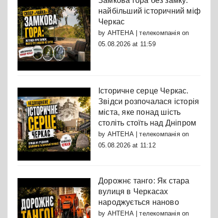
Замкова гора без замку:
найбільший історичний міф
Черкас
by
АНТЕНА | телекомпанія
on
05.08.2026 at 11:59
Історичне серце Черкас.
Звідси розпочалася історія
міста, яке понад шість
століть стоїть над Дніпром
by
АНТЕНА | телекомпанія
on
05.08.2026 at 11:12
Дорожнє танго: Як стара
вулиця в Черкасах
народжується наново
by
АНТЕНА | телекомпанія
on