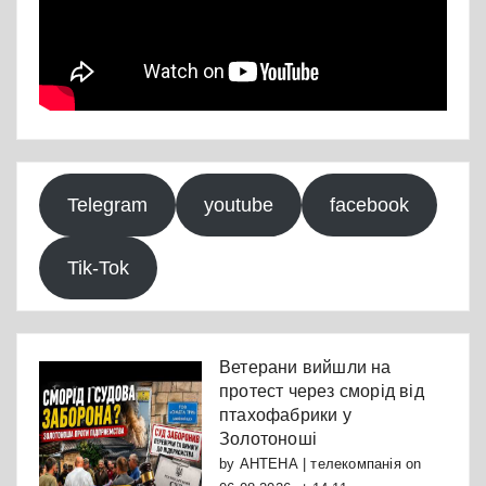
Telegram
youtube
facebook
Tik-Tok
Ветерани вийшли на
протест через сморід від
птахофабрики у
Золотоноші
by
АНТЕНА | телекомпанія
on