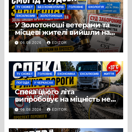
TV СЮЖЕТ
БЕЗ КОМЕНТАРІВ
ГОЛОВНЕ
ЕКОЛОГІЯ
ЕКСКЛЮЗИВ
ЗОЛОТОНОША
У Золотоноші ветерани та
місцеві жителі вийшли на
протест до стін
06.08.2026
EDITOR
підприємства ТОВ «Омега
Три», що займається
виробництвом м’яса птиці
TV СЮЖЕТ
ГОЛОВНЕ
ЕКОНОМІКА
ЕКСКЛЮЗИВ
ЖИТТЯ
ПОГОДА
У ЧЕРКАСАХ
Спека цього літа
випробовує на міцність не
лише людей, а й дороги
06.08.2026
EDITOR
Черкас