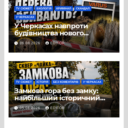
TV СЮЖЕТ
ЕКОЛОГІЯ
КРИМІНАЛ
СКАНДАЛ
У ЧЕРКАСАХ
У Черкасах навпроти
будівництва нового
супермаркету VARUS на
06.08.2026
EDITOR
проспекті Перемоги всохли
дерева. І це навряд чи
можна назвати
випадковістю
TV СЮЖЕТ
ІСТОРІЯ
БЕЗ КОМЕНТАРІВ
У ЧЕРКАСАХ
Замкова гора без замку:
найбільший історичний
міф Черкас
05.08.2026
EDITOR