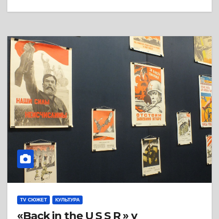
TV СЮЖЕТ
КУЛЬТУРА
«Back in the U S S R » у