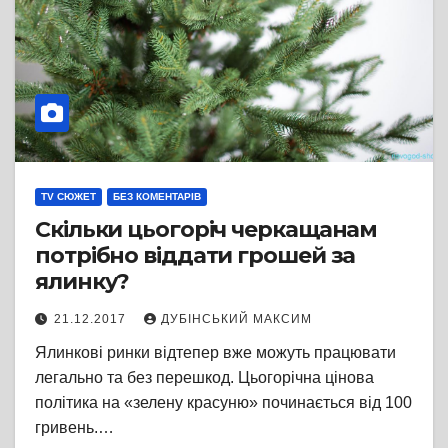
TV СЮЖЕТ
БЕЗ КОМЕНТАРІВ
Скільки цьогоріч черкащанам
потрібно віддати грошей за
ялинку?
21.12.2017
ДУБІНСЬКИЙ МАКСИМ
Ялинкові ринки відтепер вже можуть працювати
легально та без перешкод. Цьогорічна цінова
політика на «зелену красуню» починається від 100
гривень.…