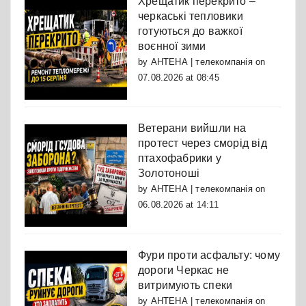
Хрещатик перекрито –
черкаські тепловики
готуються до важкої
воєнної зими
by
АНТЕНА | телекомпанія
on
07.08.2026 at 08:45
Ветерани вийшли на
протест через сморід від
птахофабрики у
Золотоноші
by
АНТЕНА | телекомпанія
on
06.08.2026 at 14:11
Фури проти асфальту: чому
дороги Черкас не
витримують спеки
by
АНТЕНА | телекомпанія
on