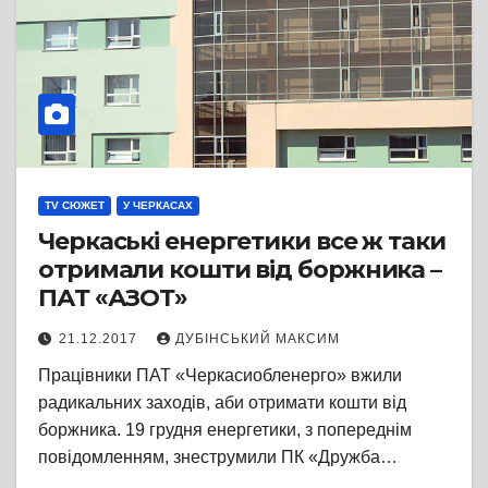
TV СЮЖЕТ
У ЧЕРКАСАХ
Черкаські енергетики все ж таки
отримали кошти від боржника –
ПАТ «АЗОТ»
21.12.2017
ДУБІНСЬКИЙ МАКСИМ
Працівники ПАТ «Черкасиобленерго» вжили
радикальних заходів, аби отримати кошти від
боржника. 19 грудня енергетики, з попереднім
повідомленням, знеструмили ПК «Дружба…