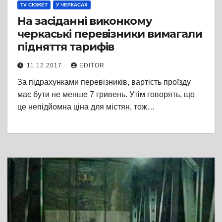
TV СЮЖЕТ
У ЧЕРКАСАХ
На засіданні виконкому
черкаські перевізники вимагали
підняття тарифів
11.12.2017
EDITOR
За підрахунками перевізників, вартість проїзду
має бути не менше 7 гривень. Утім говорять, що
це непідйомна ціна для містян, тож…