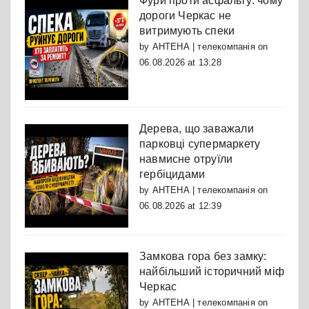
Фури проти асфальту: чому
дороги Черкас не
витримують спеки
by
АНТЕНА | телекомпанія
on
06.08.2026 at 13:28
Дерева, що заважали
парковці супермаркету
навмисне отруїли
гербіцидами
by
АНТЕНА | телекомпанія
on
06.08.2026 at 12:39
Замкова гора без замку:
найбільший історичний міф
Черкас
by
АНТЕНА | телекомпанія
on