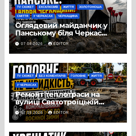
TV СЮЖЕТ
ЕКСКЛЮЗИВ
ЖИТТЯ
ЗОЛОТОНОША
СМІТТЯ
У ЧЕРКАСАХ
ЧЕРКАЩИНА
Оглядовий майданчик у
Панському біля Черкас
перетворився на занедбане
07.08.2026
EDITOR
сміттєзвалище
TV СЮЖЕТ
БЕЗ КОМЕНТАРІВ
ГОЛОВНЕ
ЖИТТЯ
У ЧЕРКАСАХ
Ремонт теплотраси на
вулиці Святотроїцькій
затягнувся порівняно із
07.08.2026
EDITOR
запланованими термінами.
Вулицю досі не відкрили
для руху