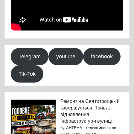
Telegram
youtube
facebook
Tik-Tok
Ремонт на Святотроїцькій
завершується. Триває
відновлення
інфраструктури вулиці
by
АНТЕНА | телекомпанія
on