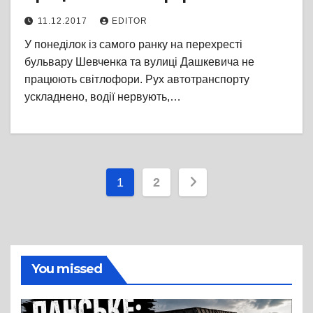
11.12.2017
EDITOR
У понеділок із самого ранку на перехресті
бульвару Шевченка та вулиці Дашкевича не
працюють світлофори. Рух автотранспорту
ускладнено, водії нервують,…
Пагінація
1
2
записів
You missed