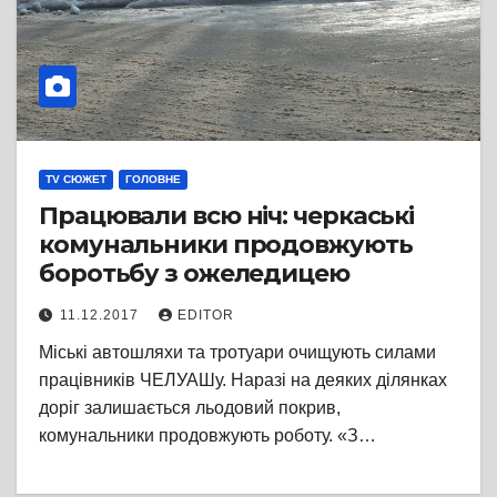
TV СЮЖЕТ
ГОЛОВНЕ
Працювали всю ніч: черкаські
комунальники продовжують
боротьбу з ожеледицею
11.12.2017
EDITOR
Міські автошляхи та тротуари очищують силами
працівників ЧЕЛУАШу. Наразі на деяких ділянках
доріг залишається льодовий покрив,
комунальники продовжують роботу. «З…