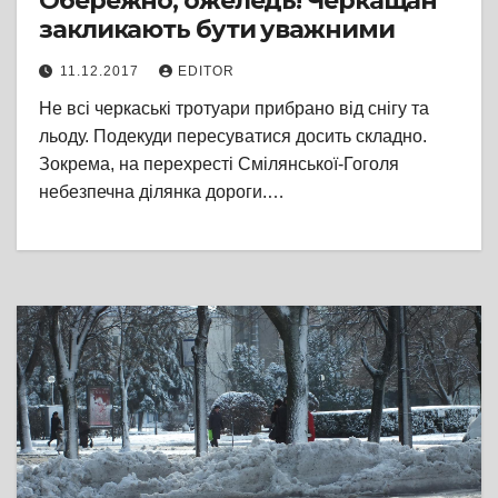
Обережно, ожеледь! Черкащан
закликають бути уважними
11.12.2017
EDITOR
Не всі черкаські тротуари прибрано від снігу та
льоду. Подекуди пересуватися досить складно.
Зокрема, на перехресті Смілянської-Гоголя
небезпечна ділянка дороги.…