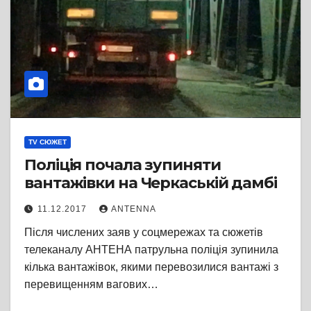
TV СЮЖЕТ
Поліція почала зупиняти
вантажівки на Черкаській дамбі
11.12.2017
ANTENNA
Після числених заяв у соцмережах та сюжетів
телеканалу АНТЕНА патрульна поліція зупинила
кілька вантажівок, якими перевозилися вантажі з
перевищенням вагових…