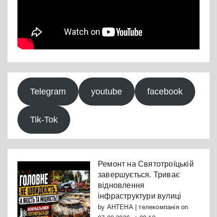
Telegram
youtube
facebook
Tik-Tok
Ремонт на Святотроїцькій
завершується. Триває
відновлення
інфраструктури вулиці
by
АНТЕНА | телекомпанія
on