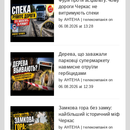
Фури проти асфальту: чому
дороги Черкас не
витримують спеки
by
АНТЕНА | телекомпанія
on
06.08.2026 at 13:28
Дерева, що заважали
парковці супермаркету
навмисне отруїли
гербіцидами
by
АНТЕНА | телекомпанія
on
06.08.2026 at 12:39
Замкова гора без замку:
найбільший історичний міф
Черкас
by
АНТЕНА | телекомпанія
on