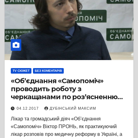
TV СЮЖЕТ
БЕЗ КОМЕНТАРІВ
«Об’єднання «Самопоміч»
проводить роботу з
черкащанами по роз’ясненню
медичної реформи
04.12.2017
ДУБІНСЬКИЙ МАКСИМ
Лікар та громадський діяч «Об’єднання
«Самопоміч» Віктор ПРОНЬ, як практикуючий
лікар розповів про медичну реформу в Україні, а