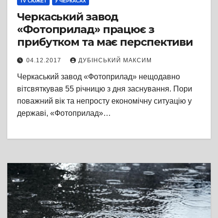
TV СЮЖЕТ
У ЧЕРКАСАХ
Черкаський завод
«Фотоприлад» працює з
прибутком та має перспективи
04.12.2017
ДУБІНСЬКИЙ МАКСИМ
Черкаський завод «Фотоприлад» нещодавно
вітсвяткував 55 річницю з дня заснування. Пори
поважний вік та непросту економічну ситуацію у
державі, «Фотоприлад»…