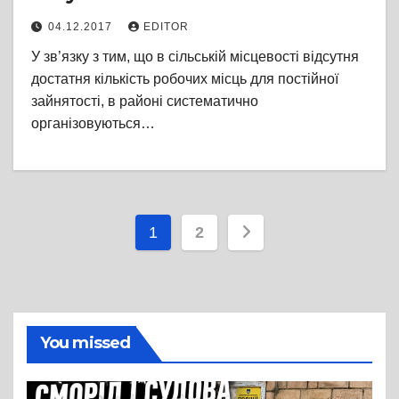
безробітних
04.12.2017
EDITOR
У зв’язку з тим, що в сільській місцевості відсутня
достатня кількість робочих місць для постійної
зайнятості, в районі систематично
організовуються…
Пагінація
1
2
записів
You missed