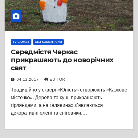
TV СЮЖЕТ
БЕЗ КОМЕНТАРІВ
Середмістя Черкас
прикрашають до новорічних
свят
04.12.2017
EDITOR
Традиційно у сквері «Юність» створюють «Казкове
містечко». Дерева та кущі прикрашають
гірляндами, а на галявинах з᾽являються
декоративні олені та сніговики.…