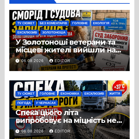
TV СЮЖЕТ
БЕЗ КОМЕНТАРІВ
ГОЛОВНЕ
ЕКОЛОГІЯ
ЕКСКЛЮЗИВ
ЗОЛОТОНОША
У Золотоноші ветерани та
місцеві жителі вийшли на
протест до стін
06.08.2026
EDITOR
підприємства ТОВ «Омега
Три», що займається
виробництвом м’яса птиці
TV СЮЖЕТ
ГОЛОВНЕ
ЕКОНОМІКА
ЕКСКЛЮЗИВ
ЖИТТЯ
ПОГОДА
У ЧЕРКАСАХ
Спека цього літа
випробовує на міцність не
лише людей, а й дороги
06.08.2026
EDITOR
Черкас