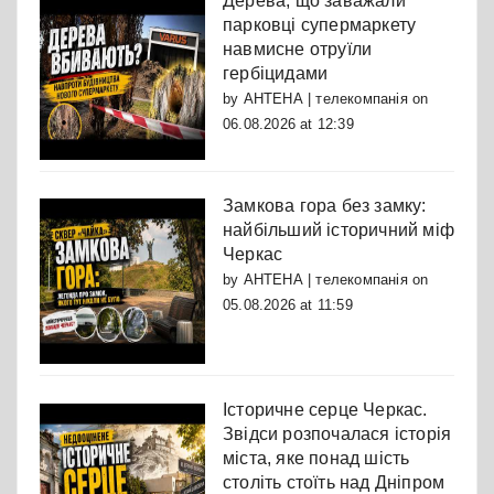
Дерева, що заважали
парковці супермаркету
навмисне отруїли
гербіцидами
by
АНТЕНА | телекомпанія
on
06.08.2026 at 12:39
Замкова гора без замку:
найбільший історичний міф
Черкас
by
АНТЕНА | телекомпанія
on
05.08.2026 at 11:59
Історичне серце Черкас.
Звідси розпочалася історія
міста, яке понад шість
століть стоїть над Дніпром