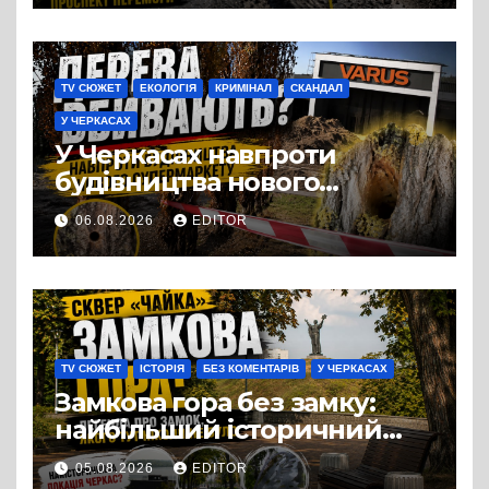
TV СЮЖЕТ
ЕКОЛОГІЯ
КРИМІНАЛ
СКАНДАЛ
У ЧЕРКАСАХ
У Черкасах навпроти
будівництва нового
супермаркету VARUS на
06.08.2026
EDITOR
проспекті Перемоги всохли
дерева. І це навряд чи
можна назвати
випадковістю
TV СЮЖЕТ
ІСТОРІЯ
БЕЗ КОМЕНТАРІВ
У ЧЕРКАСАХ
Замкова гора без замку:
найбільший історичний
міф Черкас
05.08.2026
EDITOR