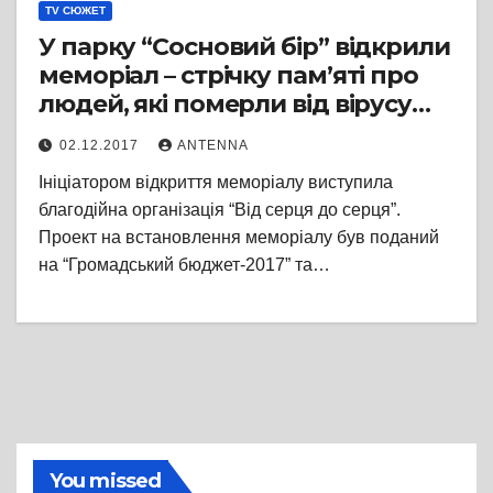
TV СЮЖЕТ
У парку “Сосновий бір” відкрили
меморіал – стрічку пам’яті про
людей, які померли від вірусу
імунодефіциту
02.12.2017
ANTENNA
Ініціатором відкриття меморіалу виступила
благодійна організація “Від серця до серця”.
Проект на встановлення меморіалу був поданий
на “Громадський бюджет-2017” та…
You missed