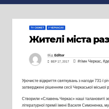
TV СЮЖЕТ
У ЧЕРКАСАХ
Жителі міста ра
Від
Editor
#гімн Черкас
,
#де
ВЕР 17, 2017
Урочисте відкриття святкувань з нагоди 731-ї рі
затверджені рішенням сесії Черкаської міської р
Створили «Славень Черкас» наші талановиті зем
літературної премії імені Василя Симоненка, м