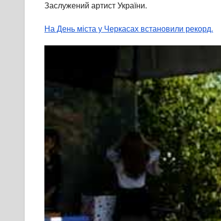
Заслужений артист України.
На День міста у Черкасах встановили рекорд.