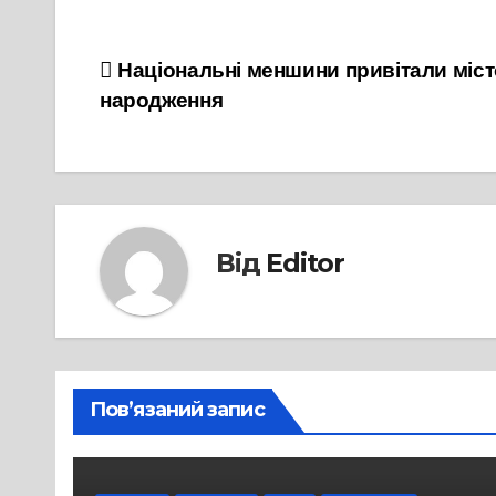
Навігація
Національні меншини привітали міст
народження
записів
Від
Editor
Пов’язаний запис