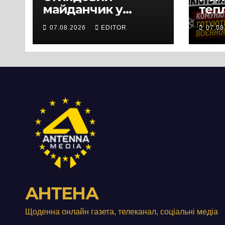
майданчик у
теп
Панському біля
вул
07.08.2026
EDITOR
07.08
Черкас
Свя
перетворився на
зат
занедбане
порі
сміттєзвалище
зап
тер
Вул
від
АНТЕНА
Щоденна онлайн газета, телеканал, соціальні медіа