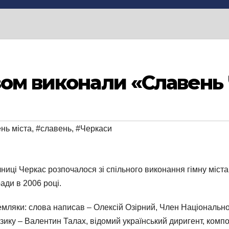
зом виконали «Славень
нь міста
,
#славень
,
#Черкаси
чниці Черкас розпочалося зі спільного виконання гімну міста
ади в 2006 році.
ляки: слова написав – Олексій Озірний, Член Національної
узику – Валентин Талах, відомий український диригент, комп