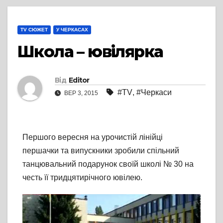
TV СЮЖЕТ
У ЧЕРКАСАХ
Школа – ювілярка
Від
Editor
#TV
,
#Черкаси
ВЕР 3, 2015
Першого вересня на урочистій лінійці
першачки та випускники зробили спільний
танцювальний подарунок своїй школі № 30 на
честь її тридцятирічного ювілею.