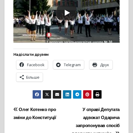
Надіслати друзям
Facebook
Telegram
Друк
Більше
Навігація
Олег Котенко про
У справі Депутата
зміни до Конституції
адвокат Одарича
записів
запропонував спосіб