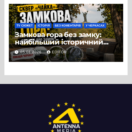
можна назвати
випадковістю
TV СЮЖЕТ
ІСТОРІЯ
БЕЗ КОМЕНТАРІВ
У ЧЕРКАСАХ
Замкова гора без замку:
найбільший історичний
міф Черкас
05.08.2026
EDITOR