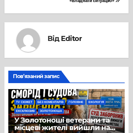
«владнати ситуацію»
Від
Editor
Пов’язаний запис
TV СЮЖЕТ
БЕЗ КОМЕНТАРІВ
ГОЛОВНЕ
ЕКОЛОГІЯ
ЕКСКЛЮЗИВ
ЗОЛОТОНОША
У Золотоноші ветерани та
місцеві жителі вийшли на