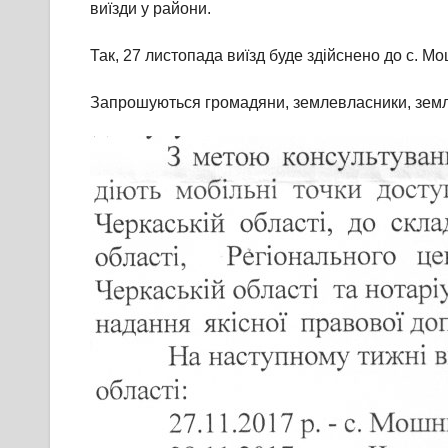
виїзди у райони.
Так, 27 листопада виїзд буде здійснено до с. М
Запрошуються громадяни, землевласники, землек