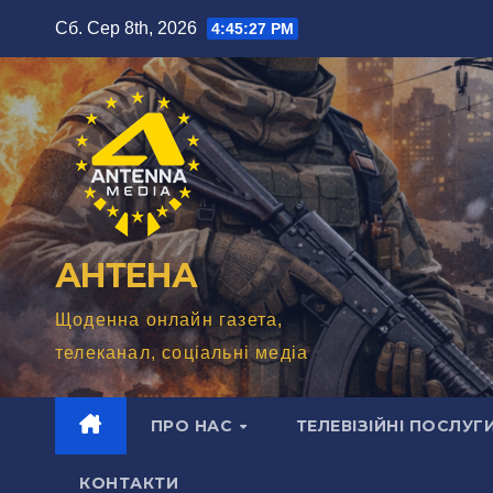
Перейти
Сб. Сер 8th, 2026
4:45:29 PM
до
вмісту
АНТЕНА
Щоденна онлайн газета,
телеканал, соціальні медіа
ПРО НАС
ТЕЛЕВІЗІЙНІ ПОСЛУГ
КОНТАКТИ