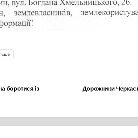
ільше
а боротися із
Дорожники Черкаськ