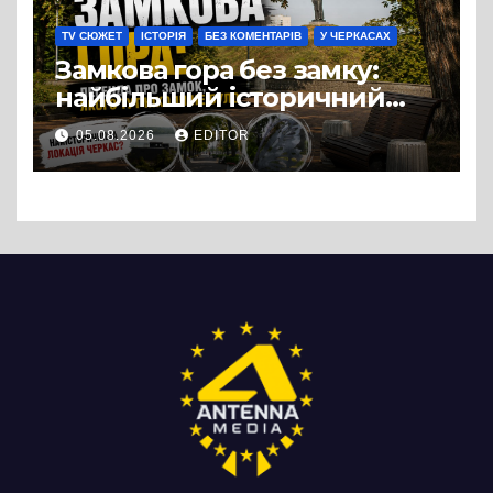
TV СЮЖЕТ
ІСТОРІЯ
БЕЗ КОМЕНТАРІВ
У ЧЕРКАСАХ
Замкова гора без замку:
найбільший історичний
міф Черкас
05.08.2026
EDITOR