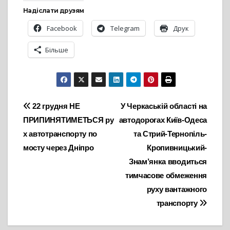
Надіслати друзям
Facebook
Telegram
Друк
Більше
Навігація
22 грудня НЕ
У Черкаській області на
ПРИПИНЯТИМЕТЬСЯ ру
автодорогах Київ-Одеса
записів
х автотранспорту по
та Стрий-Тернопіль-
мосту через Дніпро
Кропивницький-
Знам’янка вводиться
тимчасове обмеження
руху вантажного
транспорту