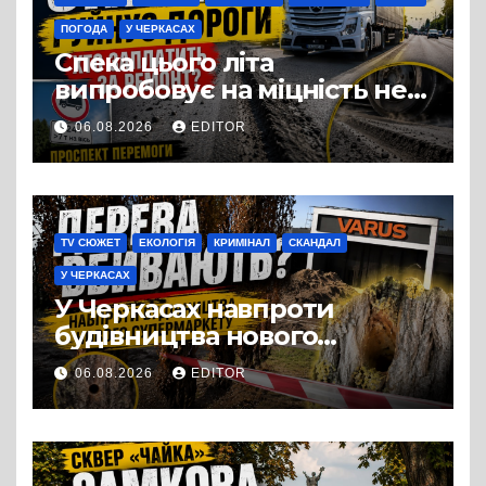
ПОГОДА
У ЧЕРКАСАХ
Спека цього літа
випробовує на міцність не
лише людей, а й дороги
06.08.2026
EDITOR
Черкас
TV СЮЖЕТ
ЕКОЛОГІЯ
КРИМІНАЛ
СКАНДАЛ
У ЧЕРКАСАХ
У Черкасах навпроти
будівництва нового
супермаркету VARUS на
06.08.2026
EDITOR
проспекті Перемоги всохли
дерева. І це навряд чи
можна назвати
випадковістю