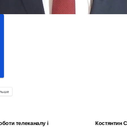
ільше
оботи телеканалу і
Костянтин С