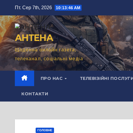
Перейти
Пт. Сер 7th, 2026
10:13:48 AM
до
вмісту
АНТЕНА
Щоденна онлайн газета,
телеканал, соціальні медіа
ПРО НАС
ТЕЛЕВІЗІЙНІ ПОСЛУГ
КОНТАКТИ
ГОЛОВНЕ