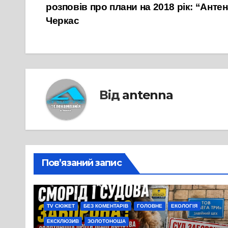
розповів про плани на 2018 рік: “Анте
записів
Черкас
Від
antenna
Пов’язаний запис
TV СЮЖЕТ
БЕЗ КОМЕНТАРІВ
ГОЛОВНЕ
ЕКОЛОГІЯ
ЕКСКЛЮЗИВ
ЗОЛОТОНОША