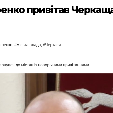
енко привітав Черкащ
аренко
,
#міська влада
,
#Черкаси
ернувся до містян із новорічними привітаннями