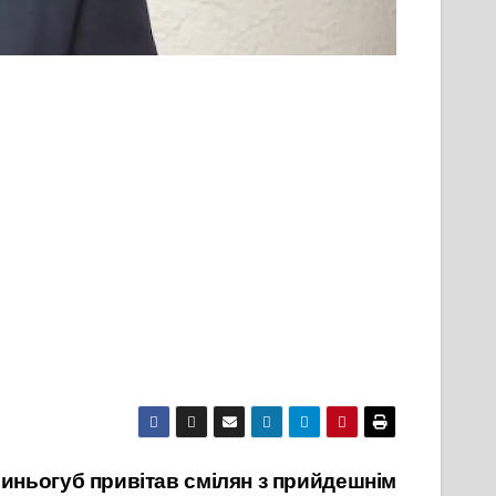
иньогуб привітав смілян з прийдешнім