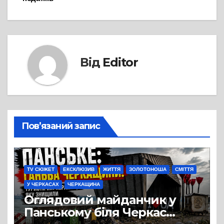
Від
Editor
Пов’язаний запис
TV СЮЖЕТ
ЕКСКЛЮЗИВ
ЖИТТЯ
ЗОЛОТОНОША
СМІТТЯ
У ЧЕРКАСАХ
ЧЕРКАЩИНА
Оглядовий майданчик у
Панському біля Черкас