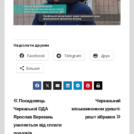
Надіслати друзям
Facebook
Telegram
Друк
Більше
Навігація
Посадовець
Черкаський
Черкаської ОДА
міськвиконком урешті-
записів
Ярослав Березань
решт зібрався
ухиляється від сплати
податків