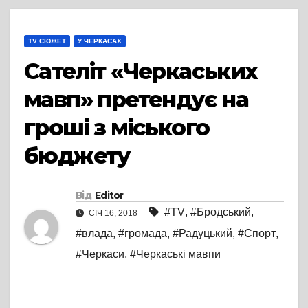
TV СЮЖЕТ
У ЧЕРКАСАХ
Сателіт «Черкаських
мавп» претендує на
гроші з міського
бюджету
Від
Editor
#TV
,
#Бродський
,
СІЧ 16, 2018
#влада
,
#громада
,
#Радуцький
,
#Спорт
,
#Черкаси
,
#Черкаські мавпи