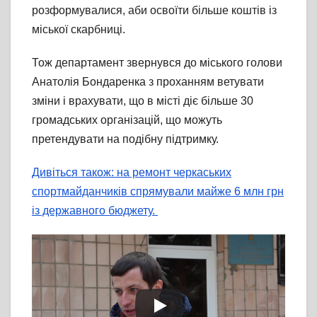
розформувалися, аби освоїти більше коштів із
міської скарбниці.
Тож департамент звернувся до міського голови
Анатолія Бондаренка з проханням ветувати
зміни і врахувати, що в місті діє більше 30
громадських організацій, що можуть
претендувати на подібну підтримку.
Дивіться також: на ремонт черкаських
спортмайданчиків спрямували майже 6 млн грн
із державного бюджету.