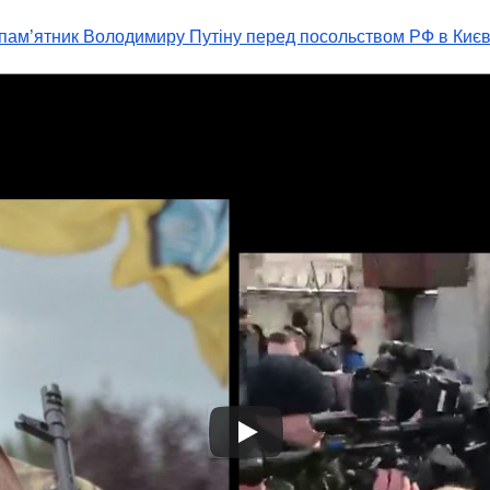
 пам’ятник Володимиру Путіну перед посольством РФ в Києв