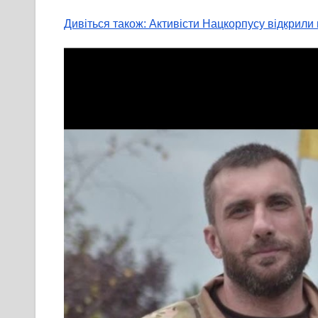
Дивіться також: Активісти Нацкорпусу відкрили