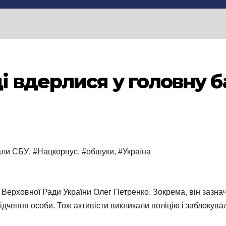
 вдерлися у головну б
али СБУ
,
#Нацкорпус
,
#обшуки
,
#Україна
 Верховної Ради України Олег Петренко. Зокрема, він зазнач
ідчення особи. Тож активісти викликали поліцію і заблокува