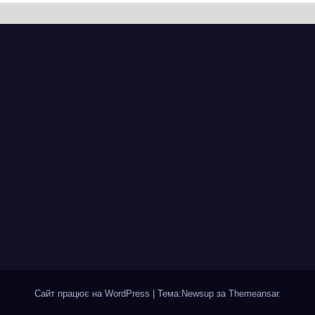
вняно із
перехресті з
ланованими
Грушевського
мінами.
через ремонт
ицю досі не
тепломережі
крили для руху
Сайт працює на WordPress
|
Тема:Newsup за
Themeansar
.