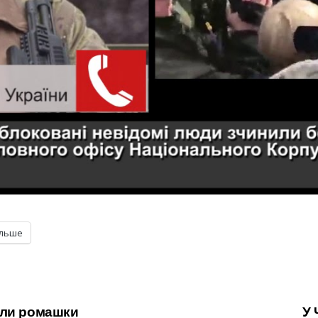
ільше
али ромашки
У 