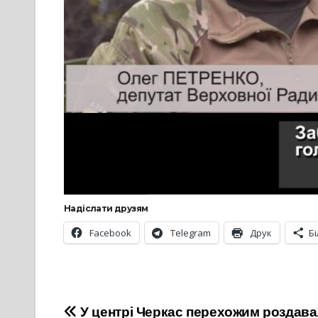
Надіслати друзям
Facebook
Telegram
Друк
Б
Навігація
У центрі Черкас перехожим роздав