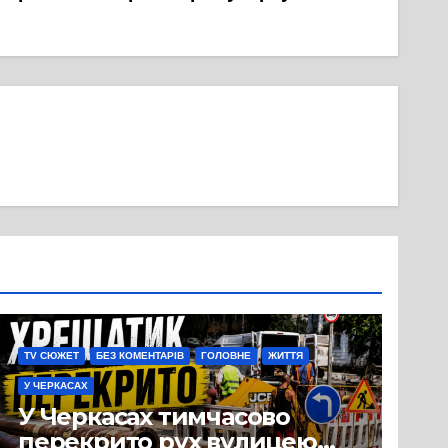
TV СЮЖЕТ
БЕЗ КОМЕНТАРІВ
ГОЛОВНЕ
ЖИТТЯ
У ЧЕРКАСАХ
У Черкасах тимчасово
перекрито рух вулицею