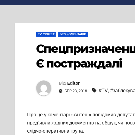
TV СЮЖЕТ
БЕЗ КОМЕНТАРІВ
Спецпризначенці
Є постраждалі
Від
Editor
#TV
,
#заблокув
БЕР 23, 2018
Про це у коментарі «Антені» повідомив депутат
пред᾽явли жодних документів на обшук, чи посв
слідчо-оперативна група.