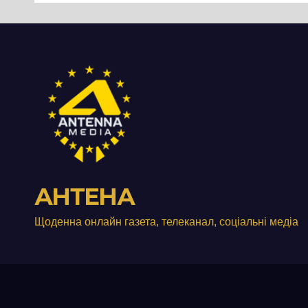
занедбане
порі
сміттєзвалище
зап
тер
Вул
від
АНТЕНА
Щоденна онлайн газета, телеканал, соціальні медіа