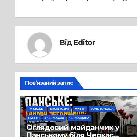
записів
Від
Editor
Пов’язаний запис
TV СЮЖЕТ
ЕКСКЛЮЗИВ
ЖИТТЯ
ЗОЛОТОНОША
СМІТТЯ
У ЧЕРКАСАХ
ЧЕРКАЩИНА
Оглядовий майданчик у
Панському біля Черкас