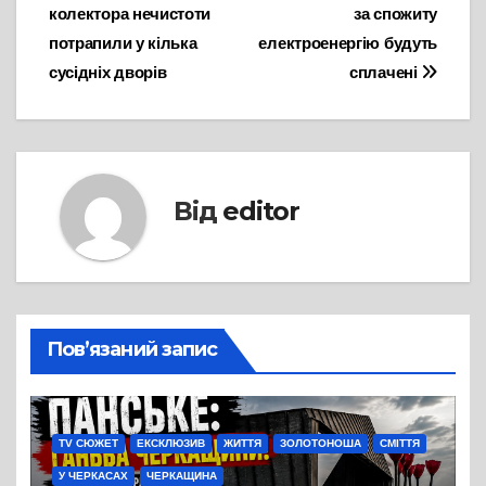
записів
колектора нечистоти
за спожиту
потрапили у кілька
електроенергію будуть
сусідніх дворів
сплачені
Від
editor
Пов’язаний запис
TV СЮЖЕТ
ЕКСКЛЮЗИВ
ЖИТТЯ
ЗОЛОТОНОША
СМІТТЯ
У ЧЕРКАСАХ
ЧЕРКАЩИНА