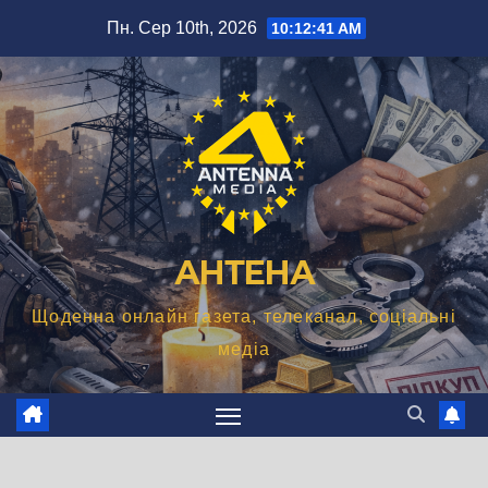
Перейти
Пн. Сер 10th, 2026
10:12:42 AM
до
вмісту
АНТЕНА
Щоденна онлайн газета, телеканал, соціальні
медіа