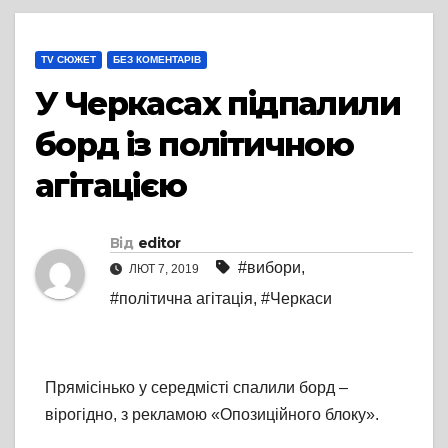
TV СЮЖЕТ
БЕЗ КОМЕНТАРІВ
У Черкасах підпалили
борд із політичною
агітацією
Від
editor
#вибори
,
ЛЮТ 7, 2019
#політична агітація
,
#Черкаси
Прямісінько у середмісті спалили борд –
вірогідно, з рекламою «Опозиційного блоку».