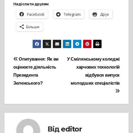
Надіслати друзям
Facebook
Telegram
Друк
Більше
Навігація
Опитування: Як ви
У Смілянському коледжі
оцінюєте діяльність
харчових технологій
записів
Президента
відбувся випуск
Зеленського?
молодших спеціалістів
Від
editor