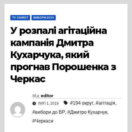
TV СЮЖЕТ
ВИБОРИ-2019
У розпалі агітаційна
кампанія Дмитра
Кухарчука, який
прогнав Порошенка з
Черкас
Від
editor
#194 округ
,
#агітація
,
ЛИП 1, 2019
#вибори до ВР
,
#Дмитро Кухарчук
,
#Черкаси