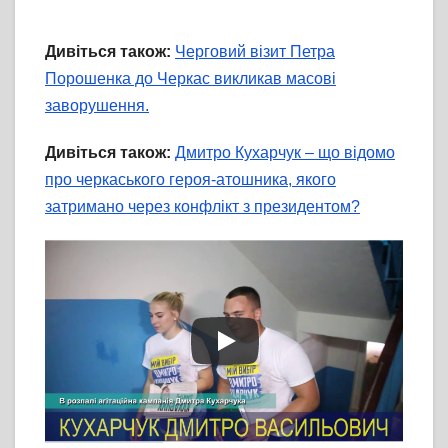
Дивіться також:
Черговий візит Петра
Порошенка до Черкас викликав масові
заворушення.
Дивіться також:
Дмитро Кухарчук – що відомо
про черкаського героя-атошника, якого
затримано через конфлікт з президентом?