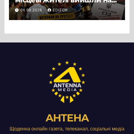
протест до стін
06.08.2026
EDITOR
підприємства ТОВ «Омега
Три», що займається
виробництвом м’яса птиці
АНТЕНА
Щоденна онлайн газета, телеканал, соціальні медіа