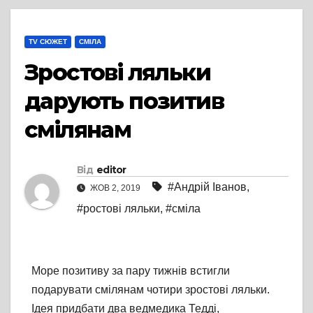
TV СЮЖЕТ
СМІЛА
Зростові ляльки
дарують позитив
смілянам
Від
editor
#Андрій Іванов
,
ЖОВ 2, 2019
#ростові ляльки
,
#сміла
Море позитиву за пару тижнів встигли
подарувати смілянам чотири зростові ляльки.
Ідея придбати два ведмедика Тедді,