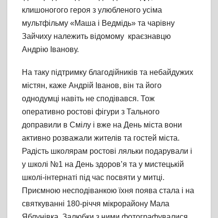
клишоногого героя з улюбленого усіма
мультфільму «Маша і Ведмідь» та чарівну
Зайчиху належить відомому краєзнавцю
Андрію Іванову.
На таку підтримку благодійників та небайдужих
містян, каже Андрій Іванов, він та його
однодумці навіть не сподівався. Тож
оперативно ростові фігури з Тального
доправили в Смілу і вже на День міста вони
активно розважали жителів та гостей міста.
Радість школярам ростові ляльки подарували і
у школі №1 на День здоров’я та у мистецькій
школі-інтернаті під час посвяти у митці.
Приємною несподіванкою їхня поява стала і на
святкуванні 180-річчя мікрорайону Мала
Яблунівка. Залюбки з ними фотографувалися