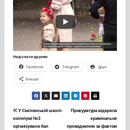
Надіслати друзям
Facebook
Telegram
Друк
Більше
Навігація
У Смілянській школі-
Прокуратура відкрила
колегіумі №3
кримінальне
записів
організували бал
провадження за фактом