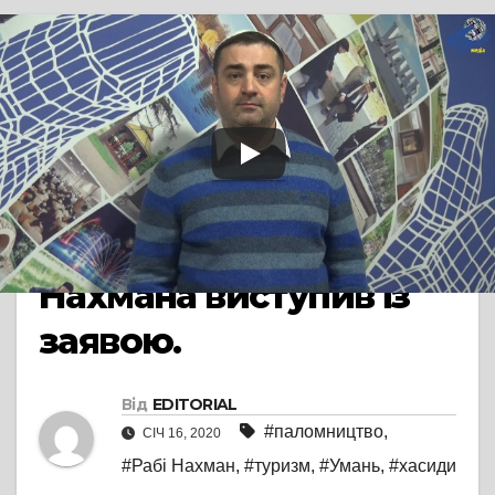
ВИПАДКИ
В Умані 11 січня
сталася сутичка між
паломниками і
місцевими. Фонд Рабі
Нахмана виступив із
заявою.
Від
EDITORIAL
#паломництво
,
СІЧ 16, 2020
#Рабі Нахман
,
#туризм
,
#Умань
,
#хасиди