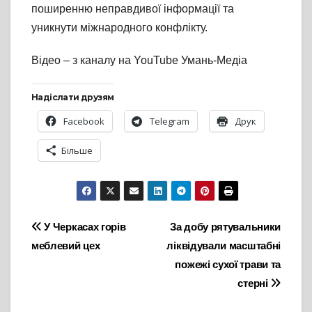
поширенню неправдивої інформації та
уникнути міжнародного конфлікту.
Відео – з каналу на YouTube Умань-Медіа
Надіслати друзям
Facebook
Telegram
Друк
Більше
Навігація
У Черкасах горів
За добу рятувальники
меблевий цех
ліквідували масштабні
записів
пожежі сухої трави та
стерні