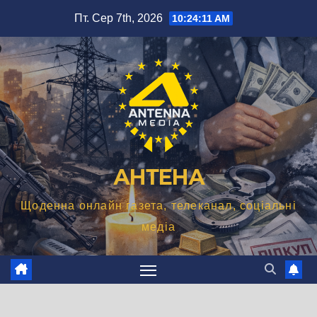
Перейти
Пт. Сер 7th, 2026
10:24:12 AM
до
вмісту
АНТЕНА
Щоденна онлайн газета, телеканал, соціальні
медіа