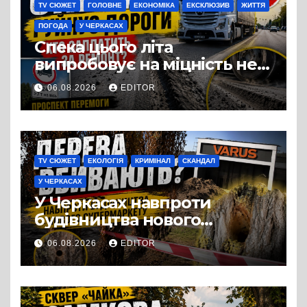
TV СЮЖЕТ
ГОЛОВНЕ
ЕКОНОМІКА
ЕКСКЛЮЗИВ
ЖИТТЯ
ПОГОДА
У ЧЕРКАСАХ
Спека цього літа
випробовує на міцність не
лише людей, а й дороги
06.08.2026
EDITOR
Черкас
TV СЮЖЕТ
ЕКОЛОГІЯ
КРИМІНАЛ
СКАНДАЛ
У ЧЕРКАСАХ
У Черкасах навпроти
будівництва нового
супермаркету VARUS на
06.08.2026
EDITOR
проспекті Перемоги всохли
дерева. І це навряд чи
можна назвати
випадковістю