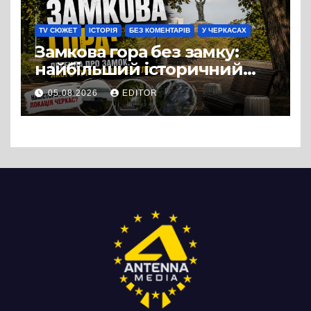
TV СЮЖЕТ
ІСТОРІЯ
БЕЗ КОМЕНТАРІВ
У ЧЕРКАСАХ
Замкова гора без замку:
найбільший історичний
міф Черкас
05.08.2026
EDITOR