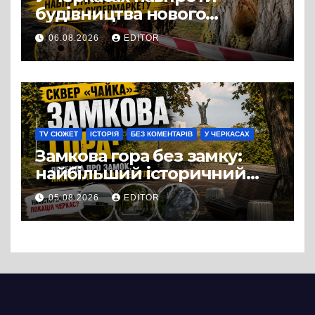
будівництва нового
супермаркету VARUS на
06.08.2026
EDITOR
проспекті Перемоги всохли
дерева. І це навряд чи
можна назвати
випадковістю
TV СЮЖЕТ
ІСТОРІЯ
БЕЗ КОМЕНТАРІВ
У ЧЕРКАСАХ
Замкова гора без замку:
найбільший історичний
міф Черкас
05.08.2026
EDITOR