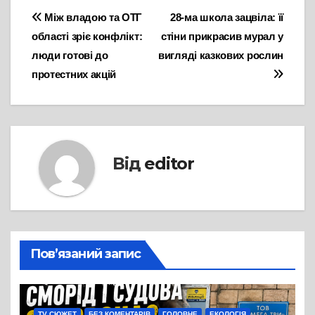
Навігація
Між владою та ОТГ
28-ма школа зацвіла: її
області зріє конфлікт:
стіни прикрасив мурал у
записів
люди готові до
вигляді казкових рослин
протестних акцій
Від
editor
Пов’язаний запис
TV СЮЖЕТ
БЕЗ КОМЕНТАРІВ
ГОЛОВНЕ
ЕКОЛОГІЯ