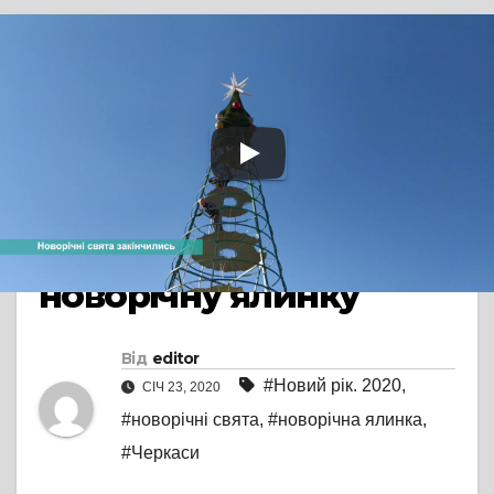
TV СЮЖЕТ
БЕЗ КОМЕНТАРІВ
Новорічні свята
закінчились: на
Соборній площі
Черкас розібрали
новорічну ялинку
Від
editor
#Новий рік. 2020
,
СІЧ 23, 2020
#новорічні свята
,
#новорічна ялинка
,
#Черкаси