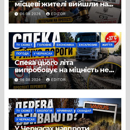
місцеві жителі вийшли на
протест до стін
06.08.2026
EDITOR
підприємства ТОВ «Омега
Три», що займається
виробництвом м’яса птиці
TV СЮЖЕТ
ГОЛОВНЕ
ЕКОНОМІКА
ЕКСКЛЮЗИВ
ЖИТТЯ
ПОГОДА
У ЧЕРКАСАХ
Спека цього літа
випробовує на міцність не
лише людей, а й дороги
06.08.2026
EDITOR
Черкас
TV СЮЖЕТ
ЕКОЛОГІЯ
КРИМІНАЛ
СКАНДАЛ
У ЧЕРКАСАХ
У Черкасах навпроти