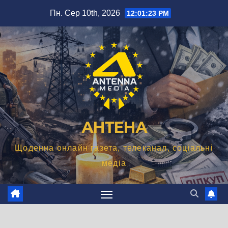
Перейти
Пн. Сер 10th, 2026
12:01:24 PM
до
вмісту
АНТЕНА
Щоденна онлайн газета, телеканал, соціальні
медіа