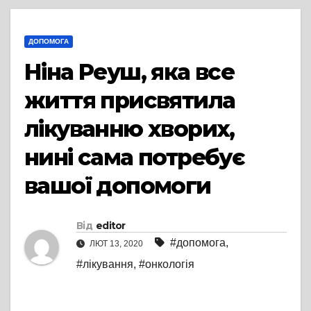
ДОПОМОГА
Ніна Реуш, яка все
життя присвятила
лікуванню хворих,
нині сама потребує
вашої допомоги
Від
editor
#допомога
,
ЛЮТ 13, 2020
#лікування
,
#онкологія