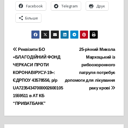
Facebook
Telegram
Друк
Більше
Навігація
Реквізити БО
25-річний Микола
«БЛАГОДІЙНИЙ ФОНД
Мархоцький із
записів
ЧЕРКАСИ ПРОТИ
рибоохоронного
КОРОНАВІРУСУ-19»:
патруля потребує
ЄДРПОУ 43578556, р/р
допомоги для лікування
UA72354347000002600105
раку крові
1559511 в АТ КБ
“ПРИВАТБАНК”