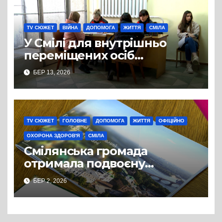
TV СЮЖЕТ
ВІЙНА
ДОПОМОГА
ЖИТТЯ
СМІЛА
У Смілі для внутрішньо
переміщених осіб
організували видачу
БЕР 13, 2026
гуманітарної допомоги для
домашніх тварин
TV СЮЖЕТ
ГОЛОВНЕ
ДОПОМОГА
ЖИТТЯ
ОФІЦІЙНО
ОХОРОНА ЗДОРОВ'Я
СМІЛА
Смілянська громада
отримала подвоєну
кількість препарату для
БЕР 2, 2026
пацієнта зі спинально-
м’язовою атрофією