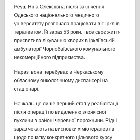
Реуш Ніна Олексіївна після закінчення
Одеського національного медичного
університету розпочала працювати в с.Іркліїв
терапевтом. Їй зараз 53 роки, і все своє життя
присвятила лікуванню хворих в Іркліївській
амбулаторії Чорнобаївського комунального
некомерційного підприємства.
Наразі вона перебуває в Черкаському
обласному онкологічному диспансері на
стаціонарі.
На жаль, це лише перший етап у реабілітації
після операції по видаленню злоякісної
пухлини в районі черевної порожнини. Рідні
зараз чекають на висновки хіміотерапевтів
щодо початку конкретного цільового курсу