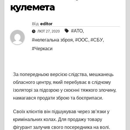
кулемета
Від
editor
#АТО
,
ЛЮТ 27, 2020
#нелегальна зброя
,
#ООС
,
#СБУ
,
#Черкаси
За попередньою версією слідства, мешканець
обласного центру, який перебуває в слідчому
ізоляторі за підозрою у скоєнні тяжкого злочину,
намагався продати зброю та боєприпаси.
Своїх клієнтів він підшукував через зв’язки у
кримінальних колах. Для продажу товару
фігурант залучив свого посередника на волі.