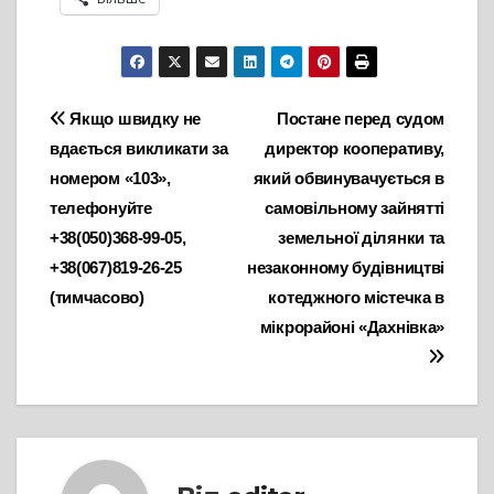
Навігація
Якщо швидку не
Постане перед судом
вдається викликати за
директор кооперативу,
записів
номером «103»,
який обвинувачується в
телефонуйте
самовільному зайнятті
+38(050)368-99-05,
земельної ділянки та
+38(067)819-26-25
незаконному будівництві
(тимчасово)
котеджного містечка в
мікрорайоні «Дахнівка»