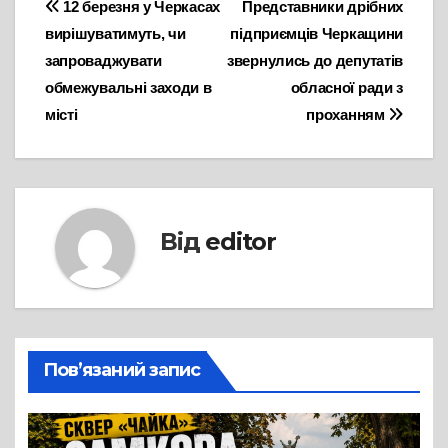
Навігація
12 березня у Черкасах
Представники дрібних
вирішуватимуть, чи
підприємців Черкащини
записів
запроваджувати
звернулись до депутатів
обмежувальні заходи в
обласної ради з
місті
проханням
Від
editor
Пов’язаний запис