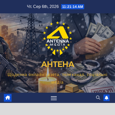
Перейти
Чт. Сер 6th, 2026
11:21:15 AM
до
вмісту
АНТЕНА
Щоденна онлайн газета, телеканал, соціальні
медіа