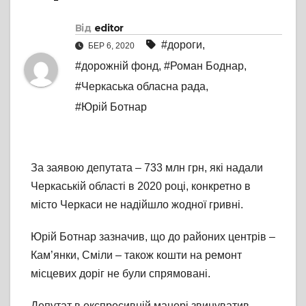
Від
editor
#дороги
,
БЕР 6, 2020
#дорожній фонд
,
#Роман Боднар
,
#Черкаська обласна рада
,
#Юрій Ботнар
За заявою депутата – 733 млн грн, які надали
Черкаській області в 2020 році, конкретно в
місто Черкаси не надійшло жодної гривні.
Юрій Ботнар зазначив, що до районих центрів –
Кам’янки, Сміли – також кошти на ремонт
місцевих доріг не були спрямовані.
Депутат в експресивній манері звинуватив