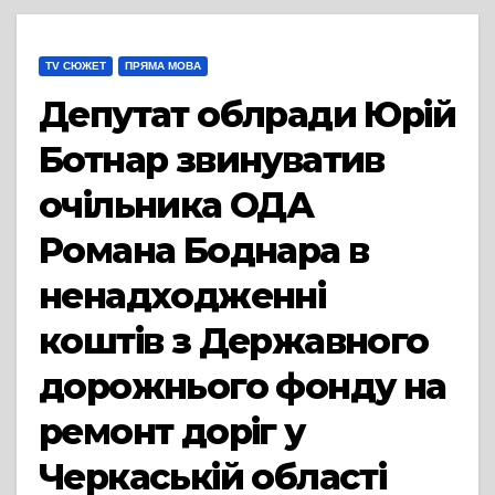
TV СЮЖЕТ
ПРЯМА МОВА
Депутат облради Юрій
Ботнар звинуватив
очільника ОДА
Романа Боднара в
ненадходженні
коштів з Державного
дорожнього фонду на
ремонт доріг у
Черкаській області