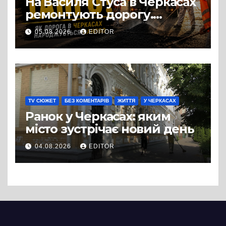
На Василя Стуса в Черкасах
ремонтують дорогу.
Роботи ведуться на ділянці
05.08.2026
EDITOR
від провулка Івана Сірка до
вулиці Надпільної
TV СЮЖЕТ
БЕЗ КОМЕНТАРІВ
ЖИТТЯ
У ЧЕРКАСАХ
Ранок у Черкасах: яким
місто зустрічає новий день
04.08.2026
EDITOR