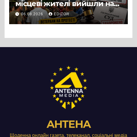
місцеві жителі вийшли на
протест до стін
06.08.2026
EDITOR
підприємства ТОВ «Омега
Три», що займається
виробництвом м’яса птиці
АНТЕНА
Щоденна онлайн газета, телеканал, соціальні медіа