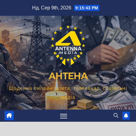
Перейти
Нд. Сер 9th, 2026
9:15:44 PM
до
вмісту
АНТЕНА
Щоденна онлайн газета, телеканал, соціальні
медіа