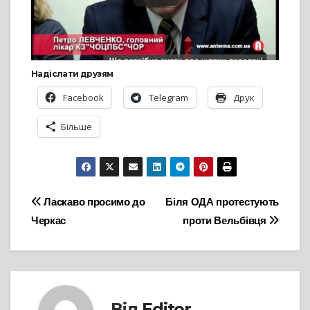
Надіслати друзям
Facebook
Telegram
Друк
Більше
Навігація
Ласкаво просимо до
Біля ОДА протестують
Черкас
проти Вельбівця
записів
Від
Editor