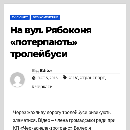
TV СЮЖЕТ
БЕЗ КОМЕНТАРІВ
На вул. Рябоконя
«потерпають»
тролейбуси
Від
Editor
#TV
,
#транспорт
,
ЛЮТ 5, 2016
#Черкаси
Через жахливу дорогу тролейбуси ризикують
зламатися. Відео – члена громадської ради при
КП «Черкасиелектротранс» Валерія