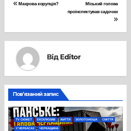
Навігація
Махрова корупція?
Міський голова
проінспектував садочки
записів
Від
Editor
Пов’язаний запис
TV СЮЖЕТ
ЕКСКЛЮЗИВ
ЖИТТЯ
ЗОЛОТОНОША
СМІТТЯ
У ЧЕРКАСАХ
ЧЕРКАЩИНА