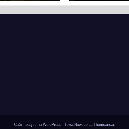
ас. Звідси
ведуться на
почалася
ділянці від
рія міста, яке
провулка Івана
ад шість
Сірка до вулиці
іть стоїть над
Надпільної
пром
Сайт працює на WordPress
|
Тема:Newsup за
Themeansar
.