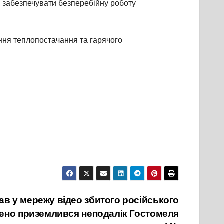
 забезпечувати безперебійну роботу
ння теплопостачання та гарячого
в у мережу відео збитого російського
шено приземлився неподалік Гостомеля