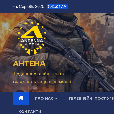
Перейти
Чт. Сер 6th, 2026
7:41:06 AM
до
вмісту
АНТЕНА
Щоденна онлайн газета,
телеканал, соціальні медіа
ПРО НАС
ТЕЛЕВІЗІЙНІ ПОСЛУГ
КОНТАКТИ