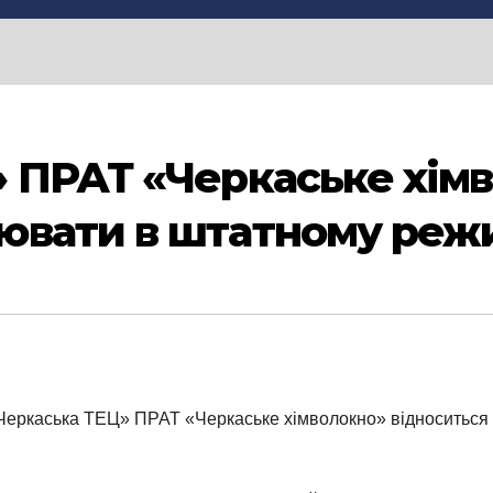
 ПРАТ «Черкаське хім
ювати в штатному режи
Черкаська ТЕЦ» ПРАТ «Черкаське хімволокно» відноситься до