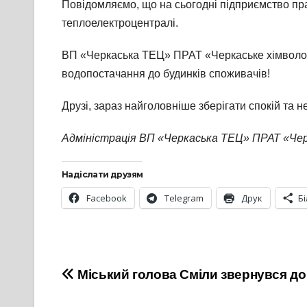
Повідомляємо, що на сьогодні підприємство п
теплоелектроцентралі.
ВП «Черкаська ТЕЦ» ПРАТ «Черкаське хімволок
водопостачання до будинків споживачів!
Друзі, зараз найголовніше зберігати спокій та н
Адміністрація ВП «Черкаська ТЕЦ» ПРАТ «Чер
Надіслати друзям
Facebook
Telegram
Друк
Б
Навігація
Міський голова Сміли звернувся до