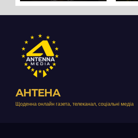
Черк
роз
істо
пон
стол
Дні
АНТЕНА
Щоденна онлайн газета, телеканал, соціальні медіа