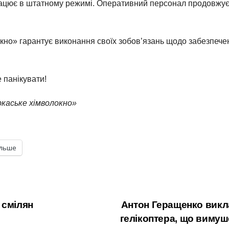
рацює в штатному режимі. Оперативний персонал продовжує
но» гарантує виконання своїх зобов’язань щодо забезпече
е панікувати!
каське хімволокно»
ільше
 смілян
Антон Геращенко викла
гелікоптера, що виму