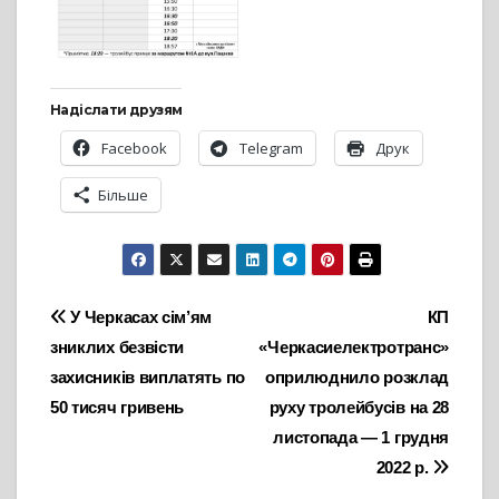
Надіслати друзям
Facebook
Telegram
Друк
Більше
Навігація
У Черкасах сім’ям
КП
зниклих безвісти
«Черкасиелектротранс»
записів
захисників виплатять по
оприлюднило розклад
50 тисяч гривень
руху тролейбусів на 28
листопада — 1 грудня
2022 р.