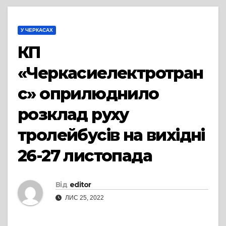
У ЧЕРКАСАХ
КП
«Черкасиелектротран
с» оприлюднило
розклад руху
тролейбусів на вихідні
26-27 листопада
Від
editor
ЛИС 25, 2022