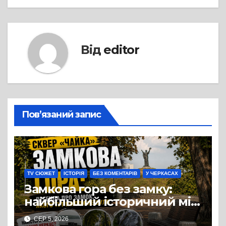
Від
editor
Пов’язаний запис
TV СЮЖЕТ
ІСТОРІЯ
БЕЗ КОМЕНТАРІВ
У ЧЕРКАСАХ
Замкова гора без замку:
найбільший історичний міф
Черкас
СЕР 5, 2026