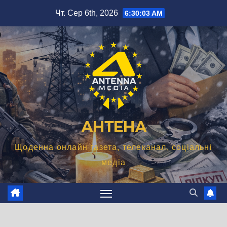
Перейти
Чт. Сер 6th, 2026
6:30:04 AM
до
вмісту
АНТЕНА
Щоденна онлайн газета, телеканал, соціальні
медіа