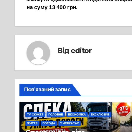
записів
на суму 13 400 грн.
Від
editor
Пов’язаний запис
TV СЮЖЕТ
ГОЛОВНЕ
ЕКОНОМІКА
ЕКСКЛЮЗИВ
ЖИТТЯ
ПОГОДА
У ЧЕРКАСАХ