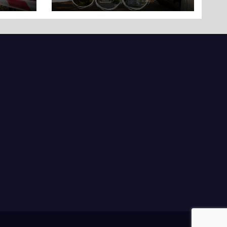
Черкас
ли
вряд
ати