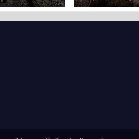
ей, а й дороги
нового
кас
супермаркету
VARUS на
проспекті
Перемоги всох
дерева. І це на
чи можна назв
випадковістю