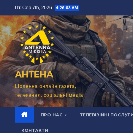
Перейти
Пт. Сер 7th, 2026
4:26:04 AM
до
вмісту
АНТЕНА
Щоденна онлайн газета,
телеканал, соціальні медіа
ПРО НАС
ТЕЛЕВІЗІЙНІ ПОСЛУГ
КОНТАКТИ