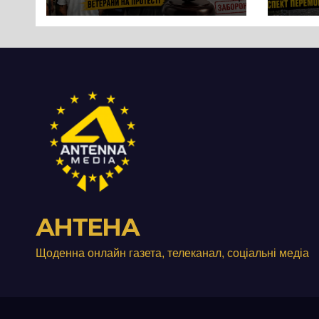
вийшли на
люд
протест до стін
Чер
підприємства ТОВ
«Омега Три», що
займається
виробництвом
м’яса птиці
АНТЕНА
Щоденна онлайн газета, телеканал, соціальні медіа