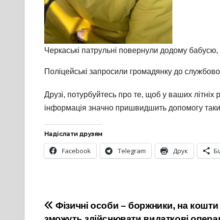
Черкаські патрульні повернули додому бабусю,
Поліцейські запросили громадянку до службовог
Друзі, потурбуйтесь про те, щоб у ваших літніх 
інформація значно пришвидшить допомогу таки
Надіслати друзям
Facebook
Telegram
Друк
Б
Навігація
Фізичні особи – боржники, на кошти
зможуть здійснювати видаткові операц