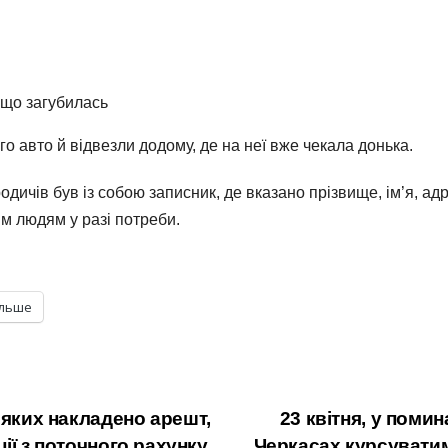
 що загубилась
о авто й відвезли додому, де на неї вже чекала донька.
родичів був із собою записник, де вказано прізвище, ім’я, а
м людям у разі потреби.
ільше
 яких накладено арешт,
23 квітня, у поми
ії з поточного рахунку
Черкасах курсуватим