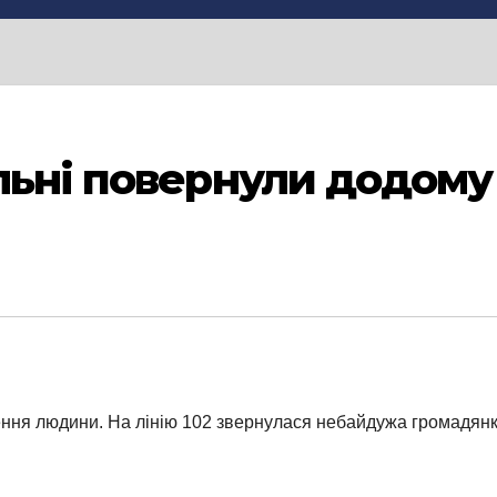
льні повернули додому
ня людини. На лінію 102 звернулася небайдужа громадянка