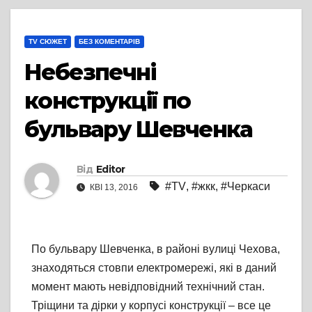
TV СЮЖЕТ
БЕЗ КОМЕНТАРІВ
Небезпечні
конструкції по
бульвару Шевченка
Від
Editor
#TV
,
#жкк
,
#Черкаси
КВІ 13, 2016
По бульвару Шевченка, в районі вулиці Чехова,
знаходяться стовпи електромережі, які в даний
момент мають невідповідний технічний стан.
Тріщини та дірки у корпусі конструкції – все це