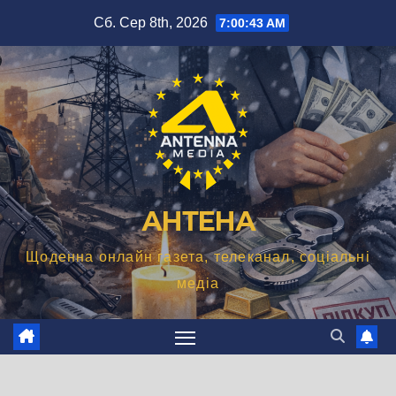
Перейти
Сб. Сер 8th, 2026
7:00:44 AM
до
вмісту
АНТЕНА
Щоденна онлайн газета, телеканал, соціальні
медіа