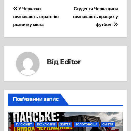
Навігація
У Черкасах
Студенти Черкащини
визначають стратегію
визначають кращих у
записів
розвитку міста
футболі
Від
Editor
Пов’язаний запис
TV СЮЖЕТ
ЕКСКЛЮЗИВ
ЖИТТЯ
ЗОЛОТОНОША
СМІТТЯ