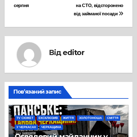
серпня
на СТО, відсторонено
від займаної посади
Від
editor
Пов’язаний запис
TV СЮЖЕТ
ЕКСКЛЮЗИВ
ЖИТТЯ
ЗОЛОТОНОША
СМІТТЯ
У ЧЕРКАСАХ
ЧЕРКАЩИНА
Оглядовий майданчик у