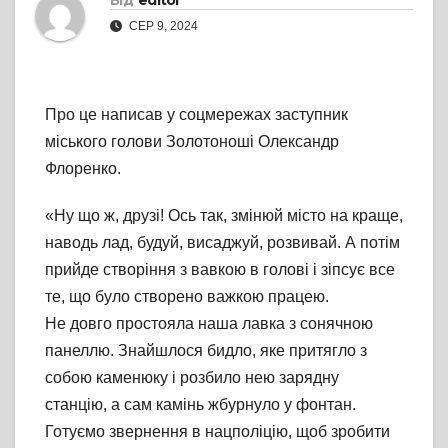
Від
editor
СЕР 9, 2024
Про це написав у соцмережах заступник
міського голови Золотоноші Олександр
Флоренко.
«Ну що ж, друзі! Ось так, змінюй місто на краще,
наводь лад, будуй, висаджуй, розвивай. А потім
прийде створіння з вавкою в голові і зіпсує все
те, що було створено важкою працею.
Не довго простояла наша лавка з сонячною
панеллю. Знайшлося бидло, яке притягло з
собою каменюку і розбило нею зарядну
станцію, а сам камінь жбурнуло у фонтан.
Готуємо звернення в нацполіцію, щоб зробити