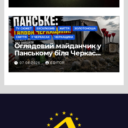
TV СЮЖЕТ
ЕКСКЛЮЗИВ
ЖИТТЯ
ЗОЛОТОНОША
СМІТТЯ
У ЧЕРКАСАХ
ЧЕРКАЩИНА
Оглядовий майданчик у
Панському біля Черкас
перетворився на занедбане
07.08.2026
EDITOR
сміттєзвалище