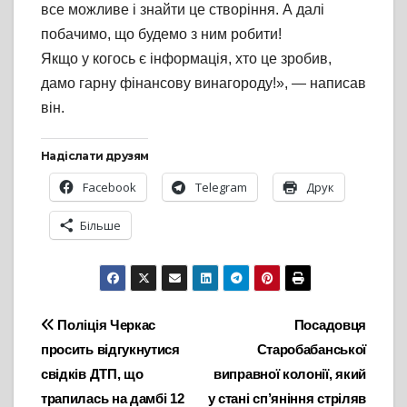
все можливе і знайти це створіння. А далі
побачимо, що будемо з ним робити!
Якщо у когось є інформація, хто це зробив,
дамо гарну фінансову винагороду!», — написав
він.
Надіслати друзям
Facebook
Telegram
Друк
Більше
Навігація
Поліція Черкас
Посадовця
просить відгукнутися
Старобабанської
записів
свідків ДТП, що
виправної колонії, який
трапилась на дамбі 12
у стані сп’яніння стріляв