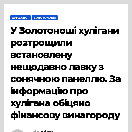
ДАЙДЖЕСТ
ЗОЛОТОНОША
У Золотоноші хулігани
розтрощили
встановлену
нещодавно лавку з
сонячною панеллю. За
інформацію про
хулігана обіцяно
фінансову винагороду