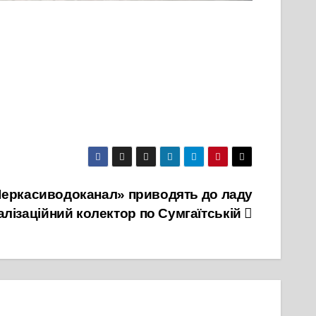
Черкасиводоканал» приводять до ладу
алізаційний колектор по Сумгаїтській