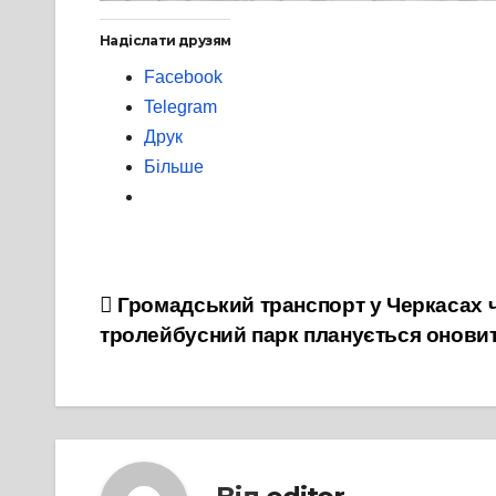
Надіслати друзям
Facebook
Telegram
Друк
Більше
Навігація
Громадський транспорт у Черкасах ч
тролейбусний парк планується онови
записів