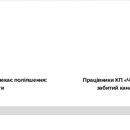
екає поліпшення:
Працівники КП «
ти
забитий кан