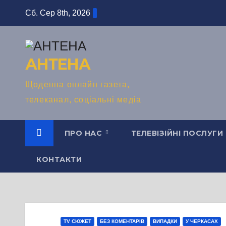
Перейти
Сб. Сер 8th, 2026
до
вмісту
АНТЕНА
Щоденна онлайн газета,
телеканал, соціальні медіа
ПРО НАС
ТЕЛЕВІЗІЙНІ ПОСЛУГИ
КОНТАКТИ
TV СЮЖЕТ
БЕЗ КОМЕНТАРІВ
ВИПАДКИ
У ЧЕРКАСАХ