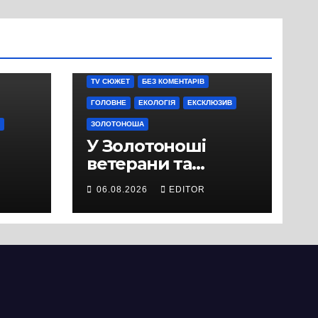
TV СЮЖЕТ
БЕЗ КОМЕНТАРІВ
ГОЛОВНЕ
ЕКОЛОГІЯ
ЕКСКЛЮЗИВ
ЗОЛОТОНОША
У Золотоноші
ветерани та
місцеві жителі
06.08.2026
EDITOR
вийшли на
протест до стін
підприємства ТОВ
«Омега Три», що
займається
виробництвом
м’яса птиці