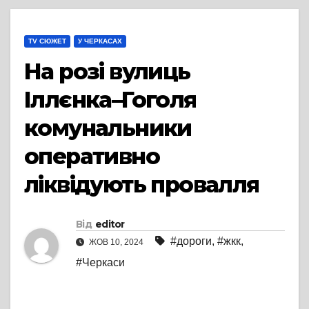
TV СЮЖЕТ
У ЧЕРКАСАХ
На розі вулиць
Іллєнка–Гоголя
комунальники
оперативно
ліквідують провалля
Від
editor
#дороги
,
#жкк
,
ЖОВ 10, 2024
#Черкаси