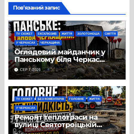
Пов’язаний запис
TV СЮЖЕТ
ЕКСКЛЮЗИВ
ЖИТТЯ
ЗОЛОТОНОША
СМІТТЯ
У ЧЕРКАСАХ
ЧЕРКАЩИНА
Оглядовий майданчик у
Панському біля Черкас
перетворився на занедбане
СЕР 7, 2026
сміттєзвалище
TV СЮЖЕТ
БЕЗ КОМЕНТАРІВ
ГОЛОВНЕ
ЖИТТЯ
У ЧЕРКАСАХ
Ремонт теплотраси на
вулиці Святотроїцькій
затягнувся порівняно із