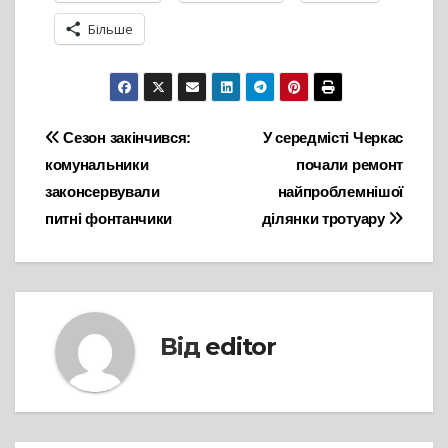
Більше
Навігація
Сезон закінчився:
У середмісті Черкас
комунальники
почали ремонт
записів
законсервували
найпроблемнішої
питні фонтанчики
ділянки тротуару
Від
editor