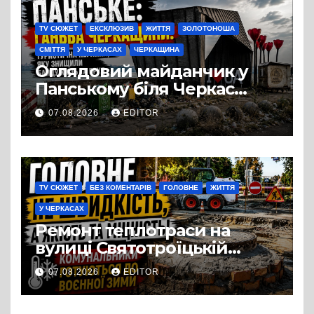
TV СЮЖЕТ
ЕКСКЛЮЗИВ
ЖИТТЯ
ЗОЛОТОНОША
СМІТТЯ
У ЧЕРКАСАХ
ЧЕРКАЩИНА
Оглядовий майданчик у
Панському біля Черкас
перетворився на занедбане
07.08.2026
EDITOR
сміттєзвалище
TV СЮЖЕТ
БЕЗ КОМЕНТАРІВ
ГОЛОВНЕ
ЖИТТЯ
У ЧЕРКАСАХ
Ремонт теплотраси на
вулиці Святотроїцькій
затягнувся порівняно із
07.08.2026
EDITOR
запланованими термінами.
Вулицю досі не відкрили