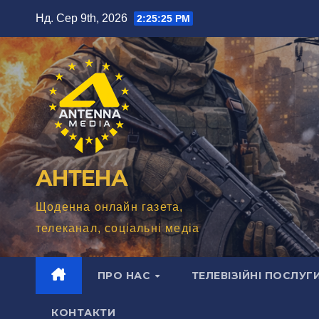
Перейти
Нд. Сер 9th, 2026
2:25:27 PM
до
вмісту
АНТЕНА
Щоденна онлайн газета,
телеканал, соціальні медіа
ПРО НАС
ТЕЛЕВІЗІЙНІ ПОСЛУГ
КОНТАКТИ