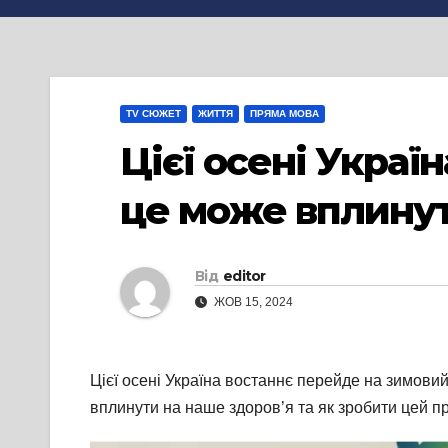
TV СЮЖЕТ
ЖИТТЯ
ПРЯМА МОВА
Цієї осені Украї
це може вплинут
Від
editor
ЖОВ 15, 2024
Цієї осені Україна востаннє перейде на зимови
вплинути на наше здоров’я та як зробити цей п