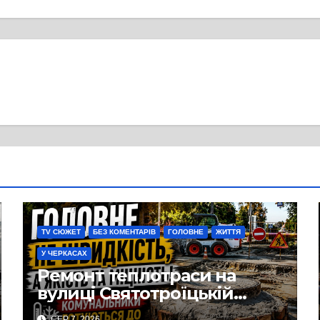
TV СЮЖЕТ
БЕЗ КОМЕНТАРІВ
ГОЛОВНЕ
ЖИТТЯ
У ЧЕРКАСАХ
Ремонт теплотраси на
вулиці Святотроїцькій
затягнувся порівняно із
СЕР 7, 2026