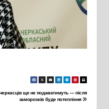
 черкасців ще не подаватимуть — після
заморозків буде потепління