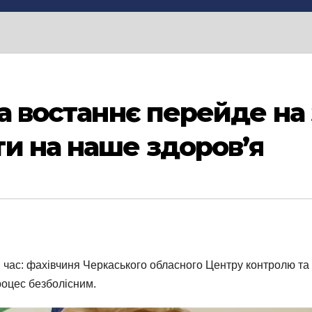
на востаннє перейде на
и на наше здоров’я
й час: фахівчиня Черкаського обласного Центру контролю та 
роцес безболісним.