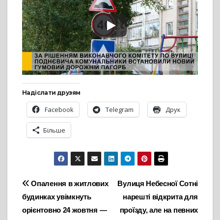
Надіслати друзям
Facebook
Telegram
Друк
Більше
Навігація
Опалення в житлових
Вулиця Небесної Cотні
будинках увімкнуть
нарешті відкрита для
записів
орієнтовно 24 жовтня —
проїзду, але на певних