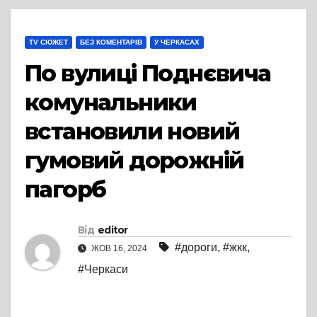
TV СЮЖЕТ
БЕЗ КОМЕНТАРІВ
У ЧЕРКАСАХ
По вулиці Поднєвича
комунальники
встановили новий
гумовий дорожній
пагорб
Від
editor
#дороги
,
#жкк
,
ЖОВ 16, 2024
#Черкаси