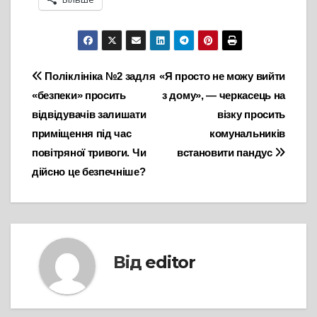
Навігація
Поліклініка №2 задля
«Я просто не можу вийти
«безпеки» просить
з дому», — черкасець на
записів
відвідувачів залишати
візку просить
приміщення під час
комунальників
повітряної тривоги. Чи
встановити пандус
дійсно це безпечніше?
Від
editor