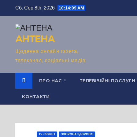
Перейти
Сб. Сер 8th, 2026
10:14:10 AM
до
вмісту
АНТЕНА
Щоденна онлайн газета,
телеканал, соціальні медіа
ПРО НАС
ТЕЛЕВІЗІЙНІ ПОСЛУГИ
КОНТАКТИ
TV СЮЖЕТ
ОХОРОНА ЗДОРОВ'Я