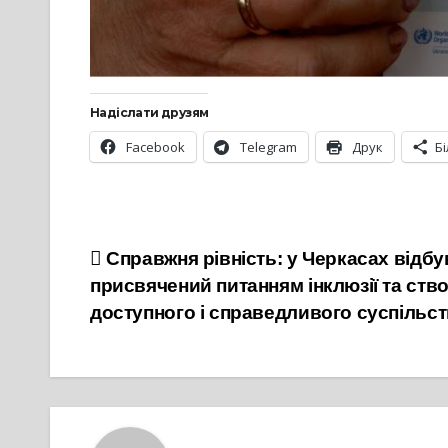
Надіслати друзям
Facebook
Telegram
Друк
Б
Навігація
Справжня рівність: у Черкасах відб
присвячений питанням інклюзії та ств
записів
доступного і справедливого суспільс