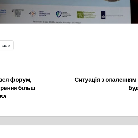
ільше
увся форум,
Ситуація з опаленням 
орення більш
буд
тва