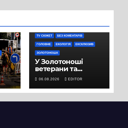
TV СЮЖЕТ
БЕЗ КОМЕНТАРІВ
ГОЛОВНЕ
ЕКОЛОГІЯ
ЕКСКЛЮЗИВ
ЗОЛОТОНОША
У Золотоноші
ветерани та
місцеві жителі
06.08.2026
EDITOR
вийшли на
протест до стін
підприємства ТОВ
«Омега Три», що
займається
виробництвом
м’яса птиці