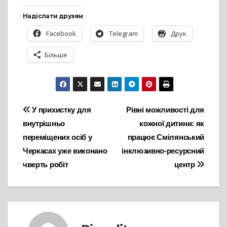
Надіслати друзям
Facebook
Telegram
Друк
Більше
Навігація
У прихистку для
Рівні можливості для
внутрішньо
кожної дитини: як
записів
переміщених осіб у
працює Смілянський
Черкасах уже виконано
інклюзивно-ресурсний
чверть робіт
центр