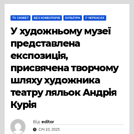
TV СЮЖЕТ
БЕЗ КОМЕНТАРІВ
КУЛЬТУРА
У ЧЕРКАСАХ
У художньому музеї
представлена
експозиція,
присвячена творчому
шляху художника
театру ляльок Андрія
Курія
Від
editor
СІЧ 10, 2025