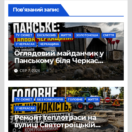
Пов’язаний запис
TV СЮЖЕТ
ЕКСКЛЮЗИВ
ЖИТТЯ
ЗОЛОТОНОША
СМІТТЯ
У ЧЕРКАСАХ
ЧЕРКАЩИНА
Оглядовий майданчик у
Панському біля Черкас
перетворився на занедбане
СЕР 7, 2026
сміттєзвалище
TV СЮЖЕТ
БЕЗ КОМЕНТАРІВ
ГОЛОВНЕ
ЖИТТЯ
У ЧЕРКАСАХ
Ремонт теплотраси на
вулиці Святотроїцькій