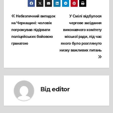
Навігація
Небезпечний випадок
У Смілі відбулося
на Черкащині: чоловік
чергове засідання
записів
погрожував підірвати
виконавчого комітету
поліцейських бойовою
міської ради, під час
гранатою
якого було розглянуто
низку важливих питань
Від
editor