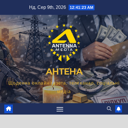
Перейти
Нд. Сер 9th, 2026
12:41:24 AM
до
вмісту
АНТЕНА
Щоденна онлайн газета, телеканал, соціальні
медіа