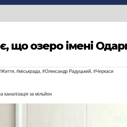
є, що озеро імені Одар
#Життя
,
#міськрада
,
#Олександр Радуцький
,
#Черкаси
а каналізація за мільйон