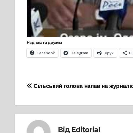
Надіслати друзям
Facebook
Telegram
Друк
Б
Навігація
Сільський голова напав на журналі
записів
Від
Editorial