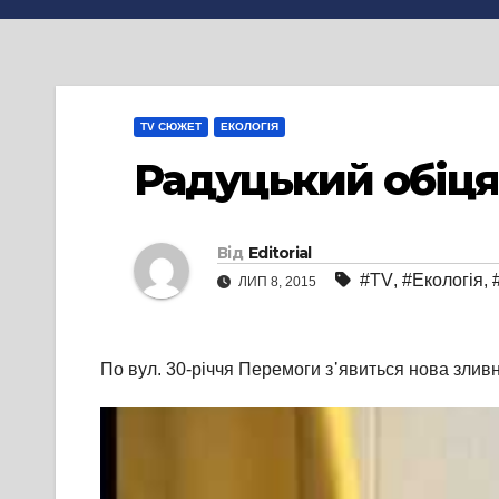
TV СЮЖЕТ
ЕКОЛОГІЯ
Радуцький обіця
Від
Editorial
#TV
,
#Екологія
,
ЛИП 8, 2015
По вул. 30-річчя Перемоги з᾽явиться нова зливн