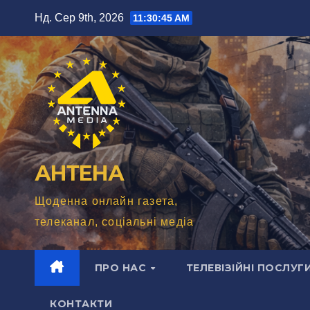
Перейти
Нд. Сер 9th, 2026
11:30:46 AM
до
вмісту
АНТЕНА
Щоденна онлайн газета,
телеканал, соціальні медіа
ПРО НАС
ТЕЛЕВІЗІЙНІ ПОСЛУГ
КОНТАКТИ