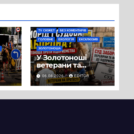
TV СЮЖЕТ
БЕЗ КОМЕНТАРІВ
ГОЛОВНЕ
ЕКОЛОГІЯ
ЕКСКЛЮЗИВ
ЗОЛОТОНОША
У Золотоноші
ветерани та
місцеві жителі
06.08.2026
EDITOR
вийшли на
протест до стін
підприємства ТОВ
«Омега Три», що
займається
виробництвом
м’яса птиці