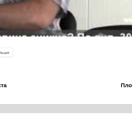
ільше
ста
Пло