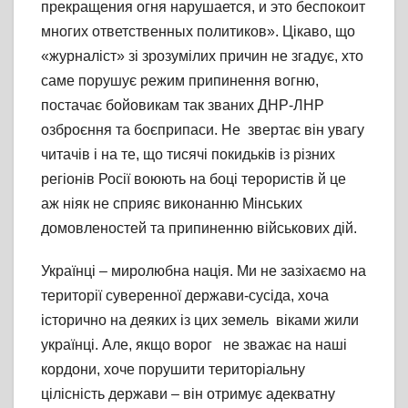
прекращения огня нарушается, и это беспокоит
многих ответственных политиков». Цікаво, що
«журналіст» зі зрозумілих причин не згадує, хто
саме порушує режим припинення вогню,
постачає бойовикам так званих ДНР-ЛНР
озброєння та боєприпаси. Не звертає він увагу
читачів і на те, що тисячі покидьків із різних
регіонів Росії воюють на боці терористів й це
аж ніяк не сприяє виконанню Мінських
домовленостей та припиненню військових дій.
Українці – миролюбна нація. Ми не зазіхаємо на
території суверенної держави-сусіда, хоча
історично на деяких із цих земель віками жили
українці. Але, якщо ворог не зважає на наші
кордони, хоче порушити територіальну
цілісність держави – він отримує адекватну