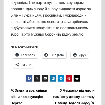
відповідь. І не варто путінським «рупорам
пропаганди» знову й знову видавати чорне за
біле – і українцям, і росіянам, і міжнародній
спільноті абсолютно ясно, хто є загарбником,
підбурювачем конфліктів та постачальником
зброї, а хто мужньо боронить рідну землю.
Надіслати друзям
Facebook
Telegram
Друк
Більше
Навігація
Згадати все: свідки
У Черкасах відкрили
війни про окупацію
пам᾽ятну дошку капітану
записів
Черкас
Євгену Подолянчуку