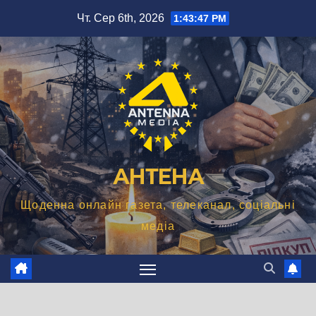
Перейти
Чт. Сер 6th, 2026
1:43:48 PM
до
вмісту
АНТЕНА
Щоденна онлайн газета, телеканал, соціальні
медіа