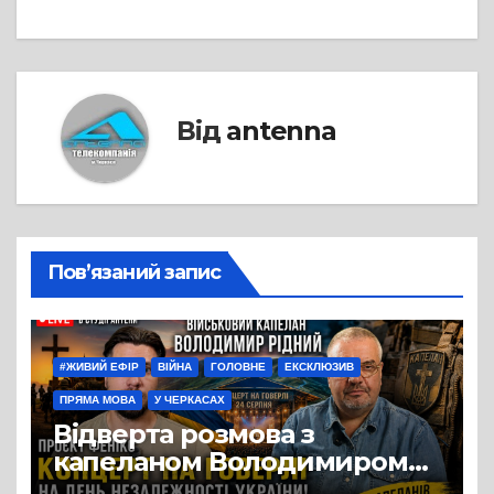
Від
antenna
Пов’язаний запис
#ЖИВИЙ ЕФІР
ВІЙНА
ГОЛОВНЕ
ЕКСКЛЮЗИВ
ПРЯМА МОВА
У ЧЕРКАСАХ
Відверта розмова з
капеланом Володимиром
Рідним у студії «Антени»