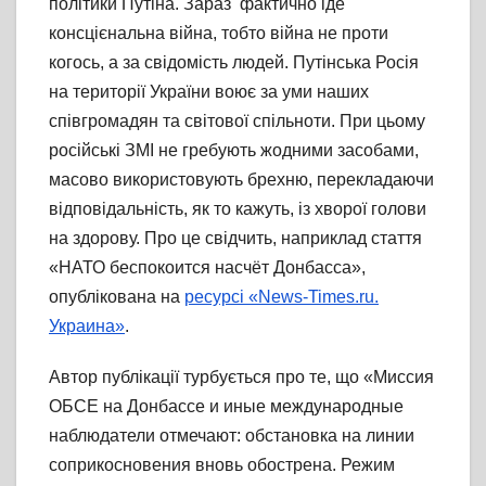
політики Путіна. Зараз фактично іде
консцієнальна війна, тобто війна не проти
когось, а за свідомість людей. Путінська Росія
на території України воює за уми наших
співгромадян та світової спільноти. При цьому
російські ЗМІ не гребують жодними засобами,
масово використовують брехню, перекладаючи
відповідальність, як то кажуть, із хворої голови
на здорову. Про це свідчить, наприклад стаття
«НАТО беспокоится насчёт Донбасса»,
опублікована на
ресурсі «News-Times.ru.
Украина»
.
Автор публікації турбується про те, що «Миссия
ОБСЕ на Донбассе и иные международные
наблюдатели отмечают: обстановка на линии
соприкосновения вновь обострена. Режим