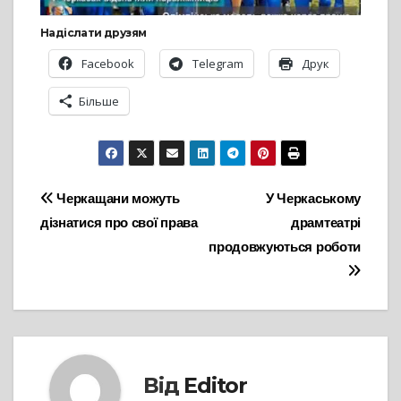
Надіслати друзям
Facebook
Telegram
Друк
Більше
Навігація
Черкащани можуть
У Черкаському
дізнатися про свої права
драмтеатрі
записів
продовжуються роботи
Від
Editor