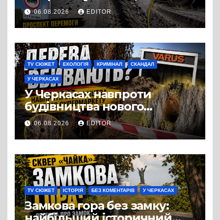
лише людей, а й дороги
06.08.2026
EDITOR
Черкас
TV СЮЖЕТ
ЕКОЛОГІЯ
КРИМІНАЛ
СКАНДАЛ
У ЧЕРКАСАХ
У Черкасах навпроти
будівництва нового
супермаркету VARUS на
06.08.2026
EDITOR
проспекті Перемоги всохли
дерева. І це навряд чи
можна назвати
випадковістю
TV СЮЖЕТ
ІСТОРІЯ
БЕЗ КОМЕНТАРІВ
У ЧЕРКАСАХ
Замкова гора без замку:
найбільший історичний