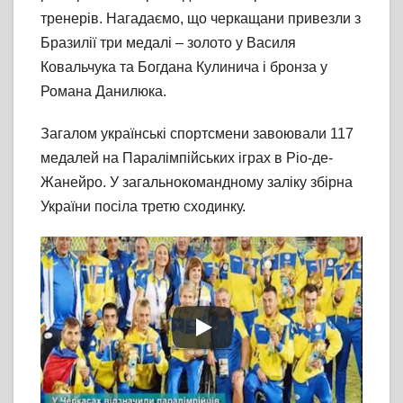
тренерів. Нагадаємо, що черкащани привезли з
Бразилії три медалі – золото у Василя
Ковальчука та Богдана Кулинича і бронза у
Романа Данилюка.
Загалом українські спортсмени завоювали 117
медалей на Паралімпійських іграх в Ріо-де-
Жанейро. У загальнокомандному заліку збірна
України посіла третю сходинку.