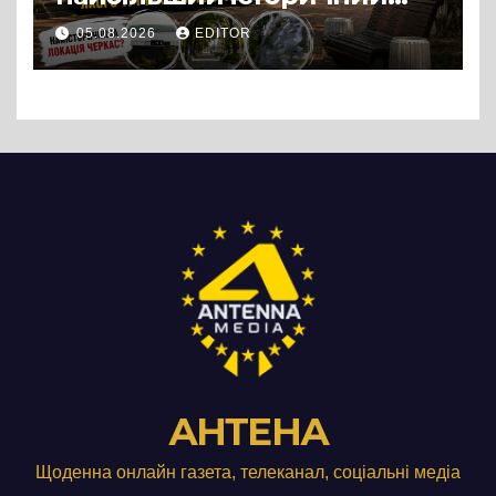
міф Черкас
05.08.2026
EDITOR
АНТЕНА
Щоденна онлайн газета, телеканал, соціальні медіа