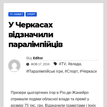
TV СЮЖЕТ
СПОРТ
У Черкасах
відзначили
паралімпійців
Від
Editor
#TV
,
#влада
,
ЖОВ 17, 2016
#Паралімпійські ігри
,
#Спорт
,
#Черкаси
Призери цьогорічних ігор в Ріо-де-Жанейро
отримали подяки обласної влади та премії у
розмірі 75 тис. грн. Відзначили грамотами і їхніх