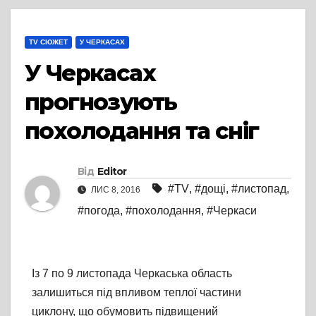
TV СЮЖЕТ
У ЧЕРКАСАХ
У Черкасах
прогнозують
похолодання та сніг
Від
Editor
#TV
,
#дощі
,
#листопад
,
ЛИС 8, 2016
#погода
,
#похолодання
,
#Черкаси
Із 7 по 9 листопада Черкаська область
залишиться під впливом теплої частини
циклону, що обумовить підвищений