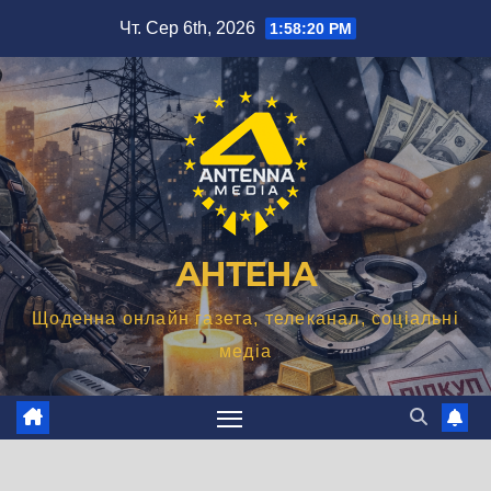
Перейти
Чт. Сер 6th, 2026
1:58:21 PM
до
вмісту
АНТЕНА
Щоденна онлайн газета, телеканал, соціальні
медіа