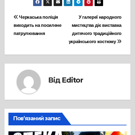
Навігація
Черкаська поліція
У галереї народного
виходить на посилене
мистецтва діє виставка
записів
патрулювання
дитячого традиційного
українського костюму
Від
Editor
Пов’язаний запис