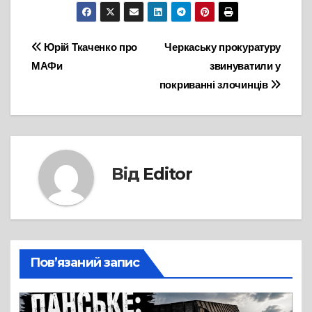
Навігація
Юрій Ткаченко про
Черкаську прокуратуру
МАФи
звинуватили у
записів
покриванні злочинців
Від
Editor
Пов’язаний запис