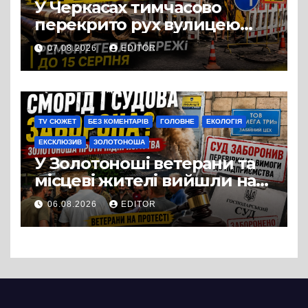
У Черкасах тимчасово
перекрито рух вулицею
Хрещатик на перехресті з
07.08.2026
EDITOR
Грушевського через
ремонт тепломережі
TV СЮЖЕТ
БЕЗ КОМЕНТАРІВ
ГОЛОВНЕ
ЕКОЛОГІЯ
ЕКСКЛЮЗИВ
ЗОЛОТОНОША
У Золотоноші ветерани та
місцеві жителі вийшли на
протест до стін
06.08.2026
EDITOR
підприємства ТОВ «Омега
Три», що займається
виробництвом м’яса птиці