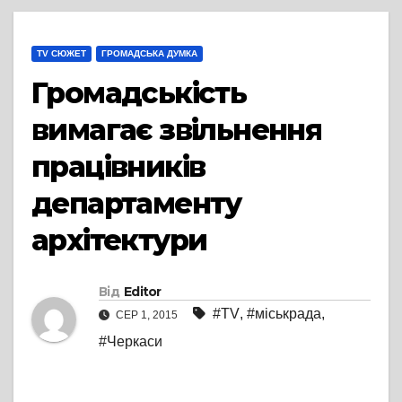
TV СЮЖЕТ
ГРОМАДСЬКА ДУМКА
Громадськість
вимагає звільнення
працівників
департаменту
архітектури
Від
Editor
#TV
,
#міськрада
,
СЕР 1, 2015
#Черкаси