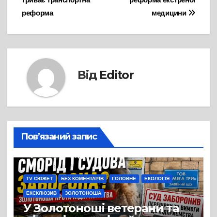
реформа
медицини
Від
Editor
Пов’язаний запис
TV СЮЖЕТ
БЕЗ КОМЕНТАРІВ
ГОЛОВНЕ
ЕКОЛОГІЯ
ЕКСКЛЮЗИВ
ЗОЛОТОНОША
У Золотоноші ветерани та