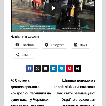
Надіслати друзям
Facebook
Telegram
Друк
Більше
Навігація
Система
Швидка допомога з
диспетчерського
«поліклініки на колесах»
записів
контролю і таблички на
має стати реанімацією:
зупинках, – у Черкасах
Україною рухається
триває транспортна
реформа екстреної