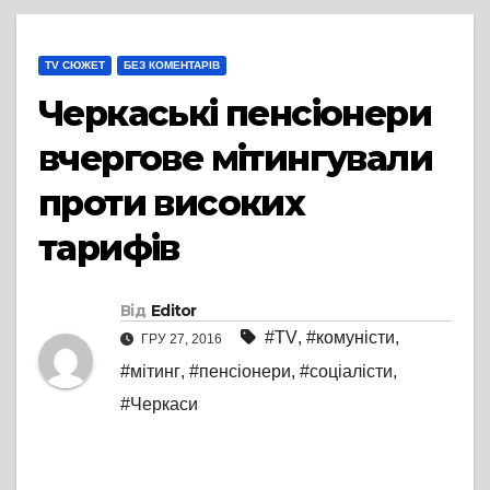
TV СЮЖЕТ
БЕЗ КОМЕНТАРІВ
Черкаські пенсіонери
вчергове мітингували
проти високих
тарифів
Від
Editor
#TV
,
#комуністи
,
ГРУ 27, 2016
#мітинг
,
#пенсіонери
,
#соціалісти
,
#Черкаси