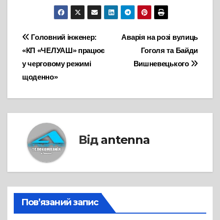
Навігація
Головний інженер:
Аварія на розі вулиць
«КП «ЧЕЛУАШ» працює
Гоголя та Байди
записів
у черговому режимі
Вишневецького
щоденно»
Від
antenna
Пов’язаний запис