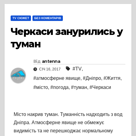
TV СЮЖЕТ
БЕЗ КОМЕНТАРІВ
Черкаси занурились у
туман
Від
antenna
#TV
,
СІЧ 16, 2017
#атмосферне явище
,
#Дніпро
,
#Життя
,
#місто
,
#погода
,
#туман
,
#Черкаси
Місто накрив туман. Туманність надходить з вод
Дніпра. Атмосферне явище не обмежує
видимість та не перешкоджає нормальному