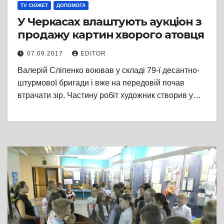
TV СЮЖЕТ
ДОПОМОГА
У Черкасах влаштують аукціон з
продажу картин хворого атовця
07.09.2017
EDITOR
Валерій Сліпенко воював у складі 79-ї десантно-
штурмової бригади і вже на передовій почав
втрачати зір. Частину робіт художник створив у…