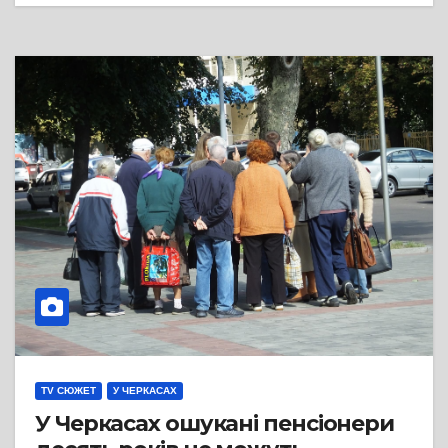
TV СЮЖЕТ
У ЧЕРКАСАХ
У Черкасах ошукані пенсіонери