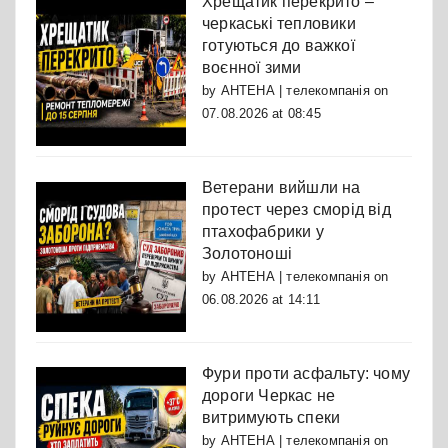
Хрещатик перекрито –
черкаські тепловики
готуються до важкої
воєнної зими
by
АНТЕНА | телекомпанія
on
07.08.2026 at 08:45
Ветерани вийшли на
протест через сморід від
птахофабрики у
Золотоноші
by
АНТЕНА | телекомпанія
on
06.08.2026 at 14:11
Фури проти асфальту: чому
дороги Черкас не
витримують спеки
by
АНТЕНА | телекомпанія
on