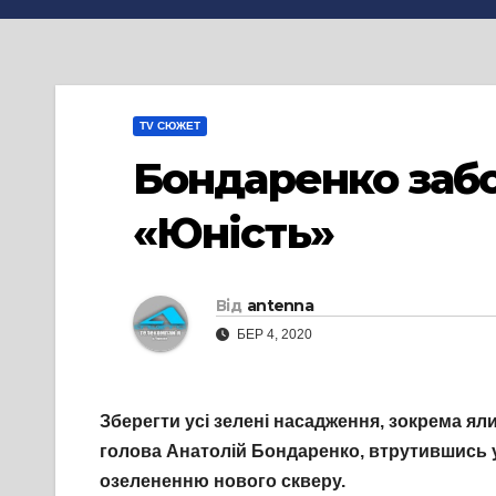
TV СЮЖЕТ
Бондаренко забо
«Юність»
Від
antenna
БЕР 4, 2020
Зберегти усі зелені насадження, зокрема ял
голова Анатолій Бондаренко, втрутившись у
озелененню нового скверу.