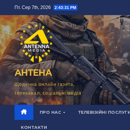
Перейти
Пт. Сер 7th, 2026
2:43:32 PM
до
вмісту
АНТЕНА
Щоденна онлайн газета,
телеканал, соціальні медіа
ПРО НАС
ТЕЛЕВІЗІЙНІ ПОСЛУГ
КОНТАКТИ