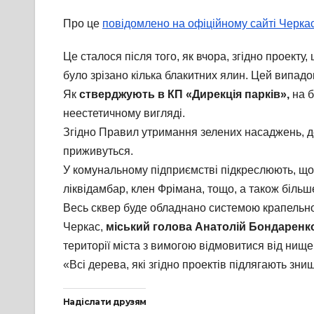
Про це
повідомлено на офіційному сайті Черкас
Це сталося після того, як вчора, згідно проект
було зрізано кілька блакитних ялин. Цей випад
Як
стверджують в КП «Дирекція парків»,
на б
неестетичному вигляді.
Згідно Правил утримання зелених насаджень, де
приживуться.
У комунальному підприємстві підкреслюють, що 
ліквідамбар, клен Фрімана, тощо, а також біль
Весь сквер буде обладнано системою крапельн
Черкас,
міський голова Анатолій Бондаренк
території міста з вимогою відмовитися від нищ
«Всі дерева, які згідно проектів підлягають зн
Надіслати друзям