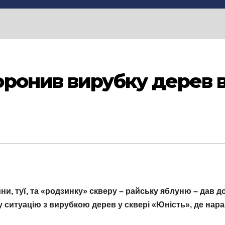
ронив вирубку дерев в
ини, туї, та «родзинку» скверу – райську яблуню – дав
 ситуацію з вирубкою дерев у сквері «Юність», де нар