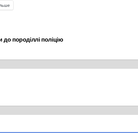
ільше
 до породіллі поліцію