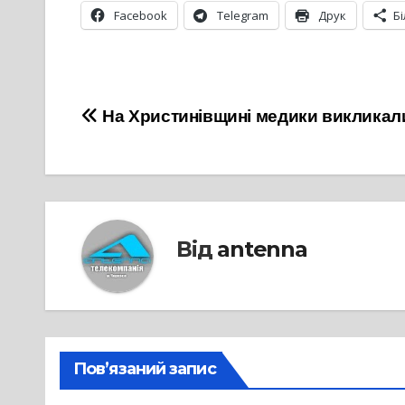
Facebook
Telegram
Друк
Б
Навігація
На Христинівщині медики викликали
записів
Від
antenna
Пов’язаний запис