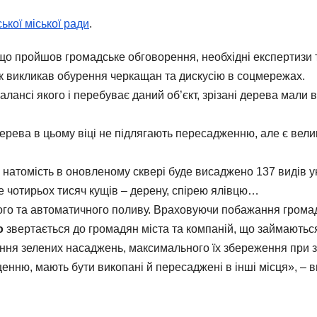
ької міської ради
.
у, що пройшов громадське обговорення, необхідні експертизи
ок викликав обурення черкащан та дискусію в соцмережах.
алансі якого і перебуває даний об’єкт, зрізані дерева мали в
рева в цьому віці не підлягають пересадженню, але є велик
натомість в оновленому сквері буде висаджено 137 видів ун
ше чотирьох тисяч кущів – дерену, спірею ялівцю…
ого та автоматичного поливу. Враховуючи побажання грома
о
звертається до громадян міста та компаній, що займаються
ення зелених насаджень, максимального їх збереження при з
ищенню, мають бути викопані й пересаджені в інші місця», –